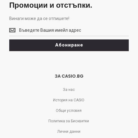
Промоции и отстъпки.
Винаги може да се отпишете!
Винаги
може
да
Абониране
се
отпишете!
ЗА CASIO.BG
За нас
История на CASIO
Общи условия
Политика за Бисквитки
Лични данни