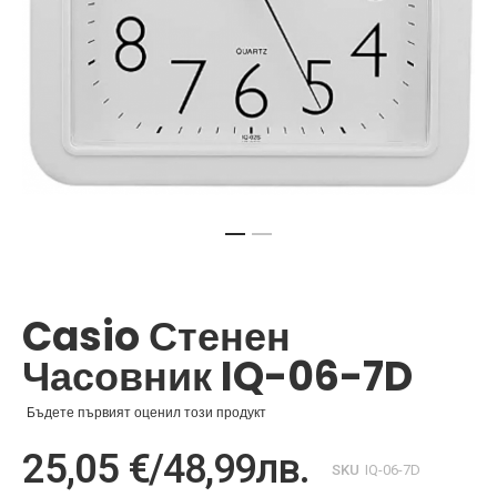
Преминете
към
началото
Casio Стенен
на
галерия
Часовник IQ-06-7D
със
снимки
Бъдете първият оценил този продукт
25,05 €
/
48,99лв.
SKU
IQ-06-7D