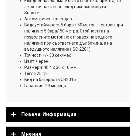
Ежедневна аларма. Когато спрете алармата, тя
се включва отново след няколко минути -
Snooze.
Автоматичен календар
Водоустойчивост 5 бара / 50 метра - тестван при
налягане 5 бара/ 50 метра. Стойността на
позволените метри не отговаря на водното
налягане при съответната дълбочина, а на
въздушното налягане (ISO 2281)
Точност: +/- 30 сек/мес
Цвят: черен
Размери: 40.4 x 36 x 10 мм.
Тегло 25 гр.
Вид на батерията CR2016
Гаранция: 24 месеца
Повече Информация
Мнения