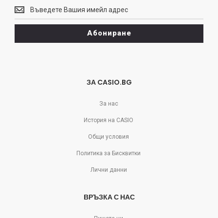
Винаги
може
да
Абониране
се
отпишете!
ЗА CASIO.BG
За нас
История на CASIO
Общи условия
Политика за Бисквитки
Лични данни
ВРЪЗКА С НАС