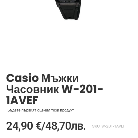
Преминете
към
началото
Casio Мъжки
на
галерия
Часовник W-201-
със
снимки
1AVEF
Бъдете първият оценил този продукт
24,90 €
/
48,70лв.
SKU
W-201-1AVEF