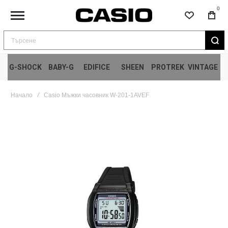
0
Търсене
G-SHOCK
BABY-G
EDIFICE
SHEEN
PROTREK
VINTAGE
Начало
Casio Мъжки часовник W-201-1AVEF
Преминете
към
края
на
галерията
на
изображенията