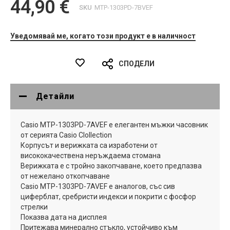
44,90 €
SKU
MTP-1303PD-7BVEF
Уведомявай ме, когато този продукт е в наличност
СПОДЕЛИ
Детайли
Casio MTP-1303PD-7AVEF е елегантен мъжки часовник
от серията Casio CIollection
Корпусът и верижката са изработени от
висококачествена неръждаема стомана
Верижката е с тройно закопчаване, което предпазва
от нежелано откопчаване
Casio MTP-1303PD-7AVEF е аналогов, със сив
циферблат, сребристи индекси и покрити с фосфор
стрелки
Показва дата на дисплея
Притежава минерално стъкло, устойчиво към