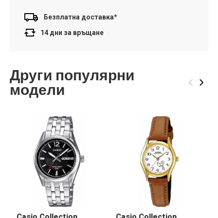
Безплатна доставка*
14 дни за връщане
Други популярни
‹
›
модели
Casio Collection
Casio Collection