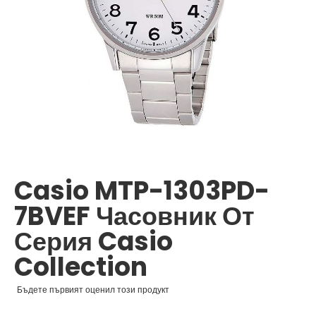
Преминете
към
началото
Casio MTP-1303PD-
на
галерия
7BVEF Часовник От
със
снимки
Серия Casio
Collection
Бъдете първият оценил този продукт