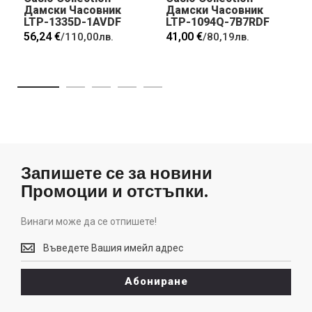
Дамски Часовник
Дамски Часовник
LTP-1335D-1AVDF
LTP-1094Q-7B7RDF
56,24 €
41,00 €
/
110,00лв.
/
80,19лв.
Запишете се за новини
Промоции и отстъпки.
Винаги може да се отпишете!
Винаги
може
да
Абониране
се
отпишете!