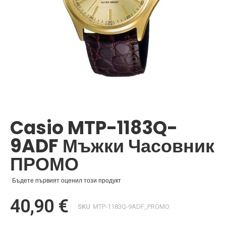
Преминете
към
началото
Casio MTP-1183Q-
на
галерия
9ADF Мъжки Часовник
със
снимки
ПРОМО
Бъдете първият оценил този продукт
40,90 €
SKU
MTP-1183Q-9ADF_PROMO