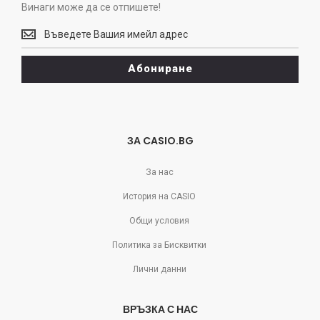
Винаги може да се отпишете!
Винаги
може
да
Абониране
се
отпишете!
ЗА CASIO.BG
За нас
История на CASIO
Общи условия
Политика за Бисквитки
Лични данни
ВРЪЗКА С НАС