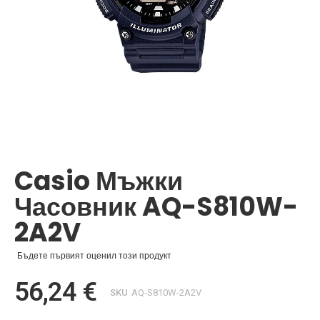
Преминете
към
началото
Casio Мъжки
на
галерия
Часовник AQ-S810W-
със
снимки
2A2V
Бъдете първият оценил този продукт
56,24 €
SKU
AQ-S810W-2A2V