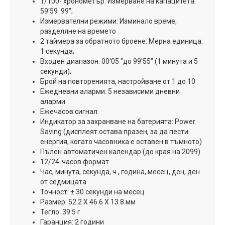
1/100- хронометър: Измерване на капацитета:
59'59 .99'';
Измервателни режими: Изминало време,
разделяне на времето
2 таймера за обратното броене: Мерна единица:
1 секунда;
Входен диапазон: 00'05 "до 99'55" (1 минута и 5
секунди);
Брой на повторенията, настройване от 1 до 10
Ежедневни аларми: 5 независими дневни
аларми
Ежечасов сигнал
Индикатор за захранване на батерията: Power
Saving (дисплеят остава празен, за да пести
енергия, когато часовника е оставен в тъмното)
Пълен автоматичен календар (до края на 2099)
12/24-часов формат
Час, минута, секунда, ч., година, месец, ден, ден
от седмицата
Точност: ± 30 секунди на месец
Размер: 52.2 X 46.6 X 13.8 мм
Тегло: 39.5 г
Гаранция: 2 години