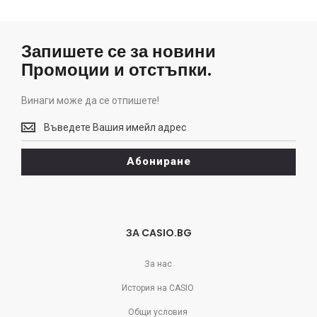
Запишете се за новини
Промоции и отстъпки.
Винаги може да се отпишете!
Винаги
може
да
Абониране
се
отпишете!
ЗА CASIO.BG
За нас
История на CASIO
Общи условия