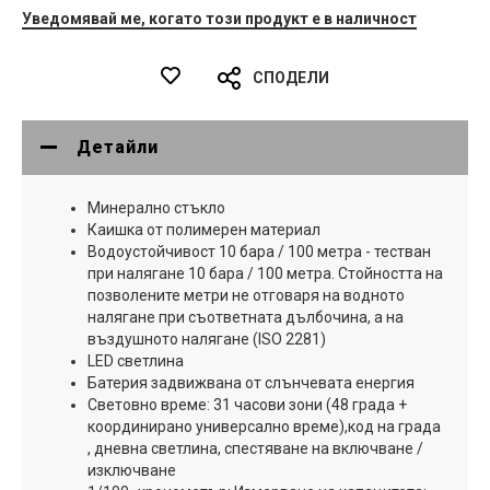
Уведомявай ме, когато този продукт е в наличност
СПОДЕЛИ
Детайли
Минерално стъкло
Каишка от полимерен материал
Водоустойчивост 10 бара / 100 метра - тестван
при налягане 10 бара / 100 метра. Стойността на
позволените метри не отговаря на водното
налягане при съответната дълбочина, а на
въздушното налягане (ISO 2281)
LED светлина
Батерия задвижвана от слънчевата енергия
Световно време: 31 часови зони (48 града +
координирано универсално време),код на града
, дневна светлина, спестяване на включване /
изключване