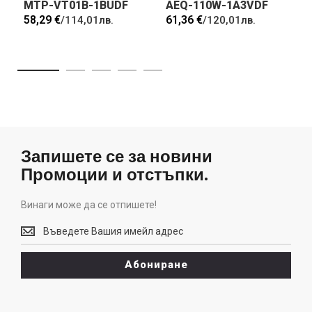
MTP-VT01B-1BUDF
AEQ-110W-1A3VDF
58,29 €
61,36 €
/
114,01лв.
/
120,01лв.
Запишете се за новини
Промоции и отстъпки.
Винаги може да се отпишете!
Винаги
може
да
Абониране
се
отпишете!