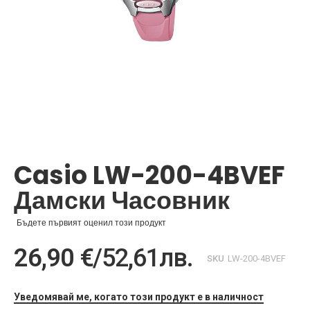
Преминете
към
началото
Casio LW-200-4BVEF
на
галерия
Дамски Часовник
със
снимки
Бъдете първият оценил този продукт
26,90 €
/
52,61лв.
SKU
LW-200-4BVEF
Уведомявай ме, когато този продукт е в наличност