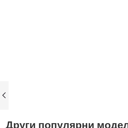
Casio LTP-
E118RL-9A
часовник от
серия Casio
Collection
Назад
Други популярни моде