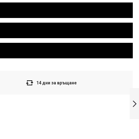
14 дни за връщане
Casio LTP-E122D-
7A часовник от
серия Casio
Collection
Напред