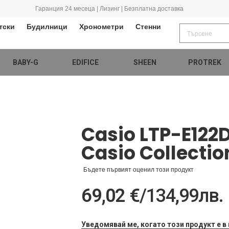
Гаранция 24 месеца | Лизинг | Безплатна доставка
тски
Будилници
Хронометри
Стенни
BABY-G
EDIFICE
SHEEN
PROTREK
Casio LTP-E122
Casio Collectio
Бъдете първият оценил този продукт
69,02 €
/
134,99лв.
Уведомявай ме, когато този продукт е в