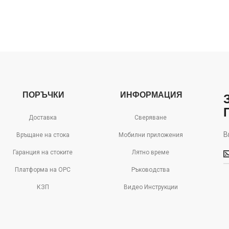
ПОРЪЧКИ
ИНФОРМАЦИЯ
Доставка
Сверяване
В
Връщане на стока
Мобилни приложения
В
Гаранция на стоките
Лятно време
м
д
Платформа на ОРС
Ръководства
с
КЗП
Видео Инструкции
о