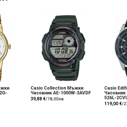
ъжки
Casio Collection Мъжки
Casio Edi
2G-
Часовник AE-1000W-3AVDF
Часовник 
526L-2CV
39,88 €
/
78,00лв.
119,00 €
/
2