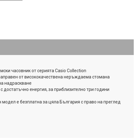
мски часовник от серията Casio Collection
с направен от висококачествена неръждаема стомана
на надраскване
с достатъчно енергия, за приблизително три години
н модел е безплатна за цяла България с право на преглед