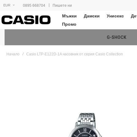
|
0895 668704
Пишете ни
EUR
Мъжки
Дамски
Унисекс
Де
Промо
G-SHOCK
Начало
Casio LTP-E122D-1A часовник от серия Casio Collection
Преминете
към
края
на
галерията
на
изображенията