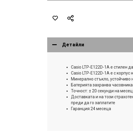
Детайли
Casio LTP-E122D-1A е стилен да
Casio LTP-E122D-1A е с корпу
Минерално стъкло, устойчиво 
Батерията захранва часовника 
Точност: ± 20 секунди на месец
Доставката и на този страхоте
преди да го заплатите
Гаранция 24 месеца