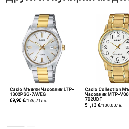
Casio Мъжки Часовник LTP-
Casio Collection М
1302PSG-7AVEG
Часовник MTP-V00
7B2UDF
69,90 €
/
136,71лв.
51,13 €
/
100,00лв.