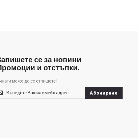
Запишете се за новини
Промоции и отстъпки.
инаги може да се отпишете!
инаги
Абониране
оже
а
е
тпишете!