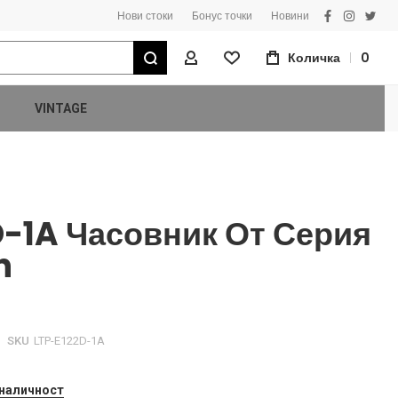
Нови стоки
Бонус точки
Новини
facebook
instagra
twitt
Търсене
Количка
0
Моят Профил
VINTAGE
D-1A Часовник От Серия
n
SKU
LTP-E122D-1A
 наличност