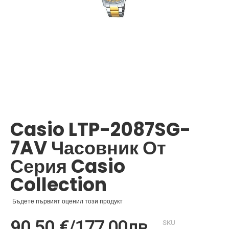
Преминете
към
началото
Casio LTP-2087SG-
на
галерия
7AV Часовник От
със
снимки
Серия Casio
Collection
Бъдете първият оценил този продукт
90,50 €
/
177,00лв.
SKU