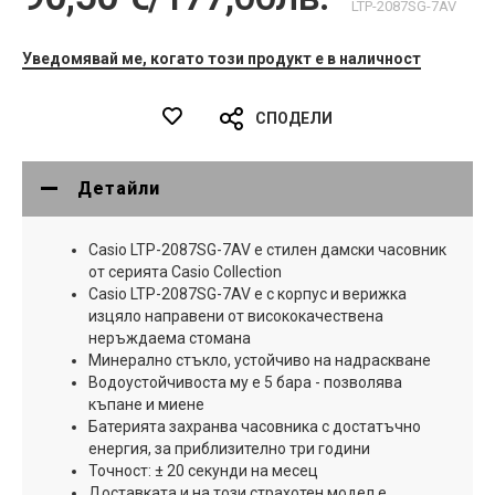
LTP-2087SG-7AV
Уведомявай ме, когато този продукт е в наличност
СПОДЕЛИ
Детайли
Casio LTP-2087SG-7AV е стилен дамски часовник
от серията Casio Collection
Casio LTP-2087SG-7AV е с корпус и верижка
изцяло направени от висококачествена
неръждаема стомана
Минерално стъкло, устойчиво на надраскване
Водоустойчивоста му е 5 бара - позволява
къпане и миене
Батерията захранва часовника с достатъчно
енергия, за приблизително три години
Точност: ± 20 секунди на месец
Доставката и на този страхотен модел е