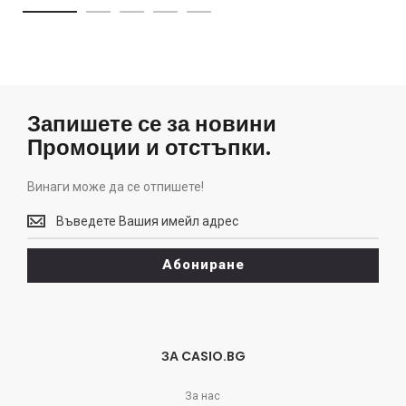
Запишете се за новини
Промоции и отстъпки.
Винаги може да се отпишете!
Винаги
може
да
Абониране
се
отпишете!
ЗА CASIO.BG
За нас