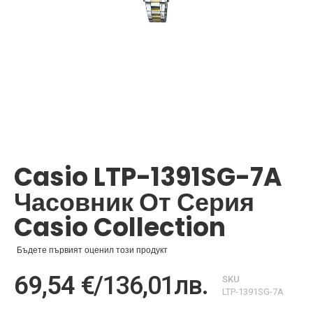
Преминете
към
началото
Casio LTP-1391SG-7A
на
галерия
Часовник От Серия
със
снимки
Casio Collection
Бъдете първият оценил този продукт
69,54 €
/
136,01лв.
SKU
LTP-1391SG-7A