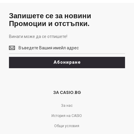
Запишете се за новини
Промоции и отстъпки.
Винаги може да се отпишете!
Винаги
може
да
Абониране
се
отпишете!
ЗА CASIO.BG
За нас
История на CASIO
Общи условия