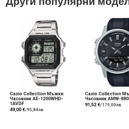
Други популярни моде
Casio Collection Мъжки
Casio Collection М
Часовник AE-1200WHD-
Часовник AMW-880
1AVDF
91,52 €
/
179,00лв.
49,00 €
/
95,84лв.