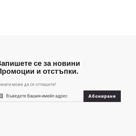
Запишете се за новини
Промоции и отстъпки.
инаги може да се отпишете!
инаги
Абониране
оже
а
е
тпишете!