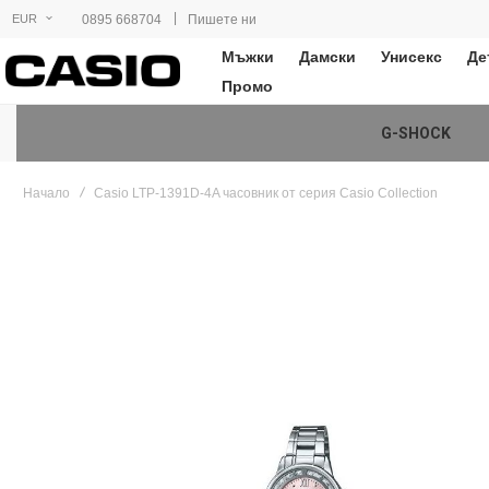
|
0895 668704
Пишете ни
EUR
Мъжки
Дамски
Унисекс
Де
Промо
G-SHOCK
Начало
Casio LTP-1391D-4A часовник от серия Casio Collection
Преминете
към
края
на
галерията
на
изображенията