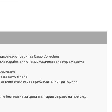
асовник от серията Casio Collection
рижка изработени от висококачествена неръждаема
драскване
лява само миене
татъчно енергия, за приблизително три години
л е безплатна за цяла България с право на преглед