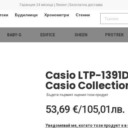
Гаранция 24 месеца | Лизинг | Безплатна доставка
тски
Будилници
Хронометри
Стенни
BABY-G
EDIFICE
SHEEN
PROTREK
Casio LTP-1391
Casio Collectio
Бъдете първият оценил този продукт
53,69 €
/
105,01лв.
Уведомявай ме, когато този продукт е в