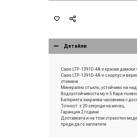
Детайли
Casio LTP-1391D-4A е красив дамски ч
Casio LTP-1391D-4A е с корпус и ве
стомана
Минерално стъкло, устойчиво на на
Водоустойчивоста му е 5 бара-позво
Батерията захранва часовника с дос
Точност: ± 20 секунди на месец
Гаранция 2 години
Доставката и на този страхотен моде
преди да го заплатите