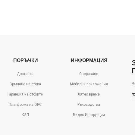
ПОРЪЧКИ
ИНФОРМАЦИЯ
Доставка
Сверяване
В
Връщане на стока
Мобилни приложения
В
Гаранция на стоките
Лятно време
м
д
Платформа на ОРС
Ръководства
с
КЗП
Видео Инструкции
о