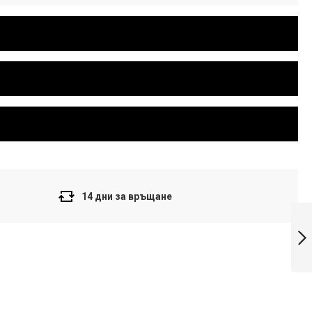
14 дни за връщане
Casio LTP-1391D-
7A часовник от
серия Casio
Collection
Напред