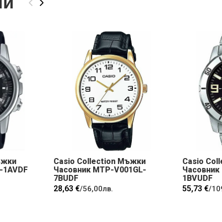
ли
‹
›
ъжки
Casio Collection Мъжки
Casio Col
-1AVDF
Часовник MTP-V001GL-
Часовник
7BUDF
1BVUDF
28,63 €
55,73 €
/
56,00лв.
/
10