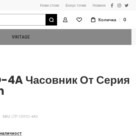
Нови стоки
Бонус точки
Новини
facebook
instagra
twitt
Търсене
Количка
0
Моят Профил
VINTAGE
D-4A Часовник От Серия
n
SKU
LTP-1391D-4AV
 наличност