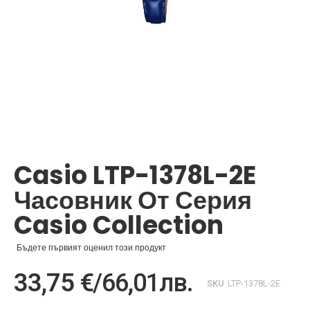
Преминете
към
началото
Casio LTP-1378L-2E
на
галерия
Часовник От Серия
със
снимки
Casio Collection
Бъдете първият оценил този продукт
33,75 €
/
66,01лв.
SKU
LTP-1378L-2E