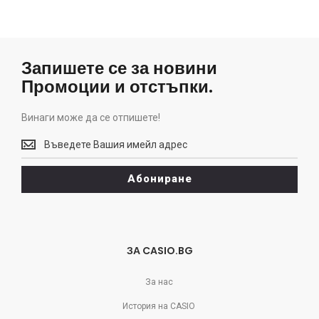
Запишете се за новини
Промоции и отстъпки.
Винаги може да се отпишете!
Винаги
може
да
Абониране
се
отпишете!
ЗА CASIO.BG
За нас
История на CASIO