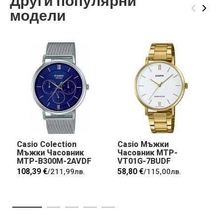
Други популярни
‹
›
модели
Casio Colection
Casio Мъжки
Мъжки Часовник
Часовник MTP-
MTP-B300M-2AVDF
VT01G-7BUDF
108,39 €
58,80 €
/
211,99лв.
/
115,00лв.