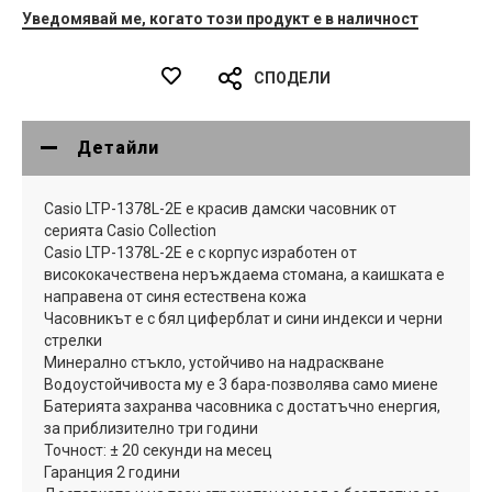
Уведомявай ме, когато този продукт е в наличност
СПОДЕЛИ
Детайли
Casio LTP-1378L-2E е красив дамски часовник от
серията Casio Collection
Casio LTP-1378L-2E е с корпус изработен от
висококачествена неръждаема стомана, а каишката е
направена от синя естествена кожа
Часовникът е с бял циферблат и сини индекси и черни
стрелки
Минерално стъкло, устойчиво на надраскване
Водоустойчивоста му е 3 бара-позволява само миене
Батерията захранва часовника с достатъчно енергия,
за приблизително три години
Точност: ± 20 секунди на месец
Гаранция 2 години