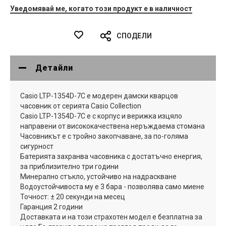
Уведомявай ме, когато този продукт е в наличност
СПОДЕЛИ
Детайли
Casio LTP-1354D-7C е модерен дамски кварцов
часовник от серията Casio Collection
Casio LTP-1354D-7C е с корпус и верижка изцяло
направени от висококачествена неръждаема стомана
Часовникът е с тройно закопчаване, за по-голяма
сигурност
Батерията захранва часовника с достатъчно енергия,
за приблизително три години
Минерално стъкло, устойчиво на надраскване
Водоустойчивоста му е 3 бара - позволява само миене
Точност: ± 20 секунди на месец
Гаранция 2 години
Доставката и на този страхотен модел е безплатна за