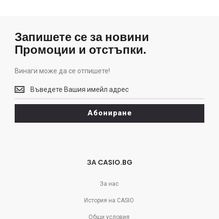
Запишете се за новини
Промоции и отстъпки.
Винаги може да се отпишете!
Винаги
може
да
Абониране
се
отпишете!
ЗА CASIO.BG
За нас
История на CASIO
Общи условия