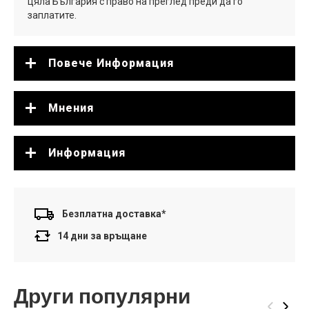
цяла България с право на преглед преди да го
заплатите.
Повече Информация
Мнения
Информация
Безплатна доставка*
14 дни за връщане
Други популярни
‹
›