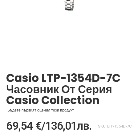
Преминете
към
началото
Casio LTP-1354D-7C
на
галерия
Часовник От Серия
със
снимки
Casio Collection
Бъдете първият оценил този продукт
69,54 €
/
136,01лв.
SKU
LTP-1354D-7C