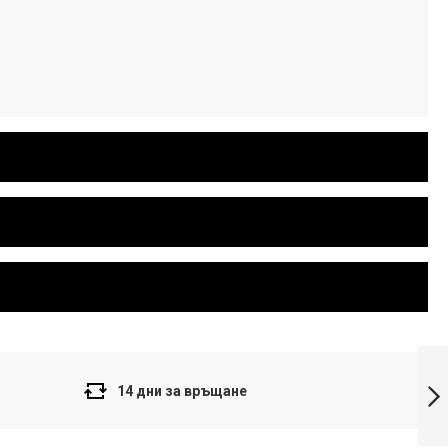
Casio LTP-1329-
4E дамски
часовник
14 дни за връщане
Напред