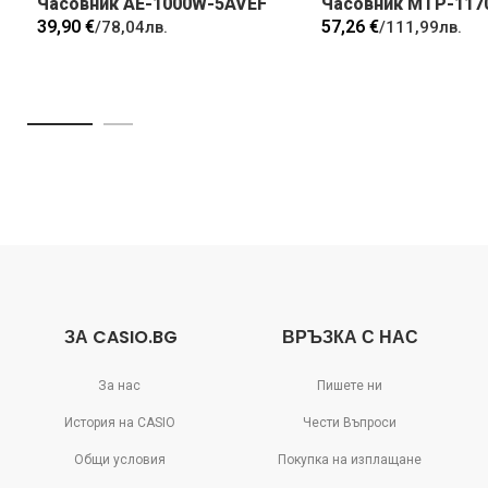
Часовник AE-1000W-5AVEF
Часовник MTP-117
39,90 €
57,26 €
/
78,04лв.
/
111,99лв.
ЗА CASIO.BG
ВРЪЗКА С НАС
За нас
Пишете ни
История на CASIO
Чести Въпроси
Общи условия
Покупка на изплащане