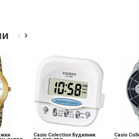
ли
‹
›
ъжки
Casio Colection Будилник
Casio Col