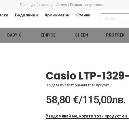
Гаранция 24 месеца | Лизинг | Безплатна доставка
тски
Будилници
Хронометри
Стенни
BABY-G
EDIFICE
SHEEN
PROTREK
Casio LTP-1329
Бъдете първият оценил този продукт
58,80 €
/
115,00лв.
Уведомявай ме, когато този продукт е в