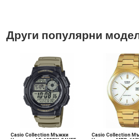
Други популярни моде
Casio Collection Мъжки
Casio Collection М