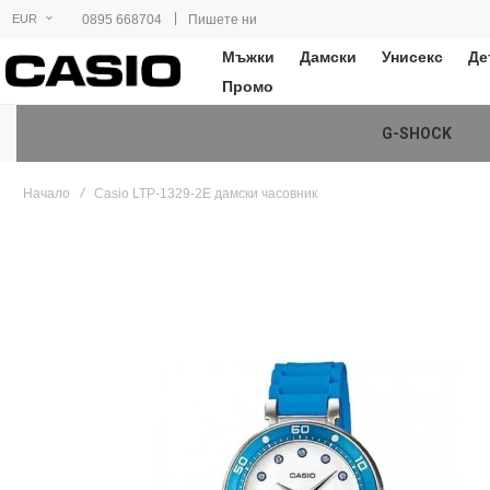
|
0895 668704
Пишете ни
EUR
Мъжки
Дамски
Унисекс
Де
Промо
G-SHOCK
Начало
Casio LTP-1329-2E дамски часовник
Преминете
към
края
на
галерията
на
изображенията