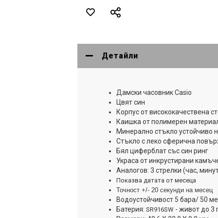
Детайли
Дамски часовник Casio
Цвят син
Корпус от висококачествена с
Каишка от полимерен материа
Минерално стъкло устойчиво 
Стъкло с леко сферична повър
Бял циферблат със син ринг
Украса от инкрустирани камъч
Aналогов: 3 стрелки (час, мину
Показва датата от месеца
Точност +/- 20 секунди на месец
Водоустойчивост 5 бара/ 50 м
Батерия:
- живот до 3
SR916SW