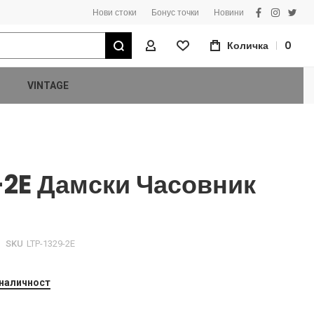
Нови стоки
Бонус точки
Новини
facebook
instagra
twitt
Търсене
Количка
0
Моят Профил
VINTAGE
-2E Дамски Часовник
SKU
LTP-1329-2E
 наличност