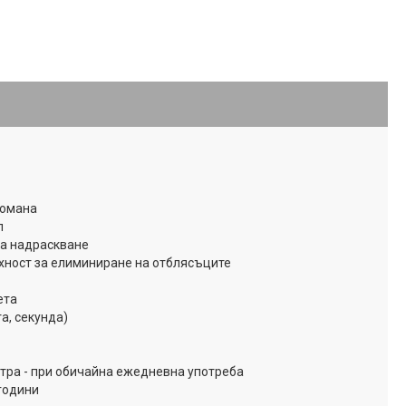
томана
л
на надраскване
хност за елиминиране на отблясъците
ета
та, секунда)
етра - при обичайна ежедневна употреба
 години