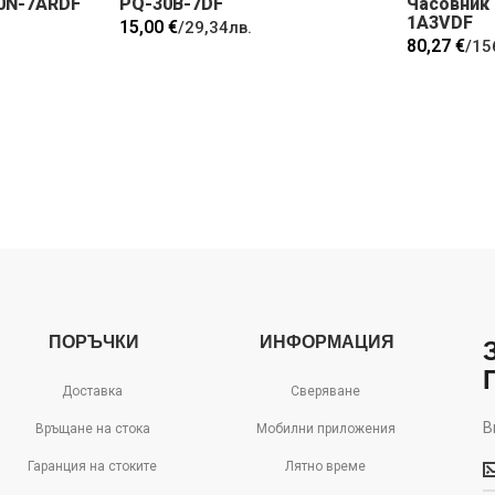
0N-7ARDF
PQ-30B-7DF
Часовник
1A3VDF
15,00 €
/
29,34лв.
80,27 €
/
15
ПОРЪЧКИ
ИНФОРМАЦИЯ
Доставка
Сверяване
В
Връщане на стока
Мобилни приложения
В
Гаранция на стоките
Лятно време
м