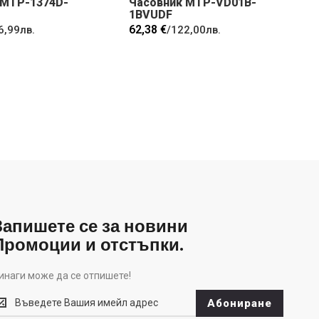
 MTP-1374D-
Часовник MTP-VD01B-
1BVUDF
62,38 €
6,99лв.
/
122,00лв.
Запишете се за новини
Промоции и отстъпки.
инаги може да се отпишете!
инаги
Абониране
оже