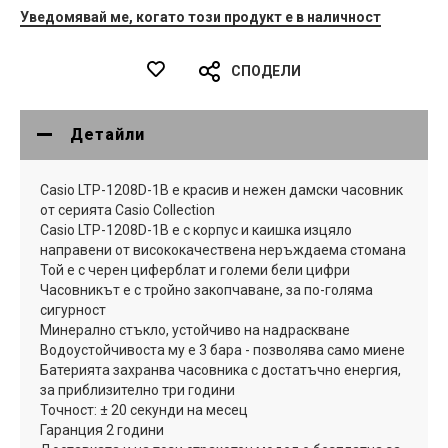
Уведомявай ме, когато този продукт е в наличност
СПОДЕЛИ
Детайли
Casio LTP-1208D-1B е красив и нежен дамски часовник
от серията Casio Collection
Casio LTP-1208D-1B е с корпус и каишка изцяло
направени от висококачествена неръждаема стомана
Той е с черен циферблат и големи бели цифри
Часовникът е с тройно закопчаване, за по-голяма
сигурност
Минерално стъкло, устойчиво на надраскване
Водоустойчивоста му е 3 бара - позволява само миене
Батерията захранва часовника с достатъчно енергия,
за приблизително три години
Точност: ± 20 секунди на месец
Гаранция 2 години