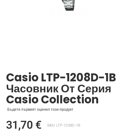
Преминете
към
началото
Casio LTP-1208D-1B
на
галерия
Часовник От Серия
със
снимки
Casio Collection
Бъдете първият оценил този продукт
31,70 €
SKU
LTP-1208D-1B