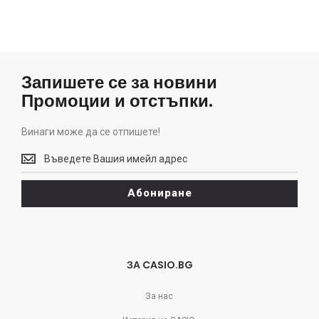
Запишете се за новини
Промоции и отстъпки.
Винаги може да се отпишете!
Винаги
може
да
Абониране
се
отпишете!
ЗА CASIO.BG
За нас