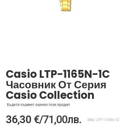
Преминете
към
началото
Casio LTP-1165N-1C
на
галерия
Часовник От Серия
със
снимки
Casio Collection
Бъдете първият оценил този продукт
36,30 €
/
71,00лв.
SKU
LTP-1165N-1C