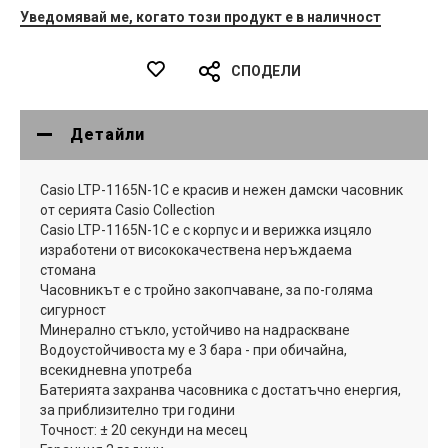
Уведомявай ме, когато този продукт е в наличност
СПОДЕЛИ
Детайли
Casio LTP-1165N-1C е красив и нежен дамски часовник
от серията Casio Collection
Casio LTP-1165N-1C е с корпус и и верижка изцяло
изработени от висококачествена неръждаема
стомана
Часовникът е с тройно закопчаване, за по-голяма
сигурност
Минерално стъкло, устойчиво на надраскване
Водоустойчивоста му е 3 бара - при обичайна,
всекидневна употреба
Батерията захранва часовника с достатъчно енергия,
за приблизително три години
Точност: ± 20 секунди на месец