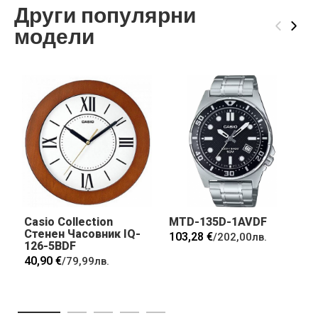
Други популярни
‹
›
модели
Casio Collection
MTD-135D-1AVDF
Стенен Часовник IQ-
103,28 €
/
202,00лв.
126-5BDF
40,90 €
/
79,99лв.