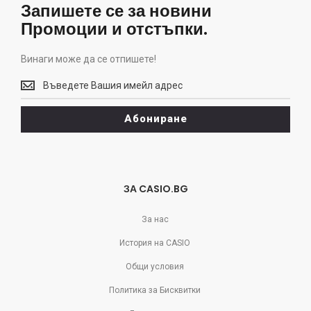
Запишете се за новини
Промоции и отстъпки.
Винаги може да се отпишете!
Винаги
може
да
Абониране
се
отпишете!
ЗА CASIO.BG
За нас
История на CASIO
Общи условия
Политика за Бисквитки