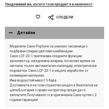
Уведомявай ме, когато този продукт е в наличност
СПОДЕЛИ
Детайли
Моделите Casio Poptone са унисекс часовници с
подбрани сладки цветови комбинации
Casio LCF-20-1 притежава следните функции:
хронометър, ежедневна аларма, почасово време на
сигнала, пълен автоматичен календар, електрическа
подсветка. Casio LCF-20-1 е изцяло изработен от
полимерен материал
Има водоустойчивост 5 бара
Доставката и на този страхотен модел е безплатна за
цяла България с право на преглед преди да го
заплатите.Получавате го в оригинална Casio кутия с 2
години гаранция!