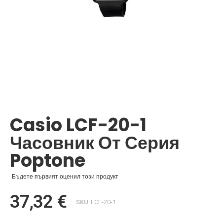
Преминете
към
началото
Casio LCF-20-1
на
галерия
Часовник От Серия
със
снимки
Poptone
Бъдете първият оценил този продукт
37,32 €
SKU
LCF-20-1