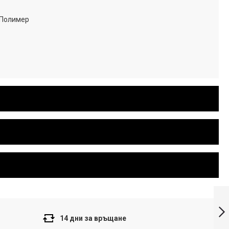
 Полимер
Casio G-Shock
Мъжки часовник
GW-M5610U-1ER
14 дни за връщане