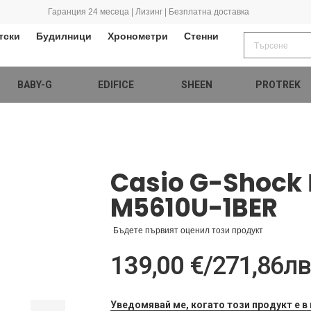
Гаранция 24 месеца | Лизинг | Безплатна доставка
тски
Будилници
Хронометри
Стенни
BABY-G
EDIFICE
SHEEN
PROTREK
Casio G-Shock
M5610U-1BER
Бъдете първият оценил този продукт
139,00 €
/
271,86лв
Уведомявай ме, когато този продукт е в