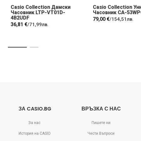
Casio Collection Дамски
Casio Collection Ун
Часовник LTP-VT01D-
Часовник CA-53WP
4B2UDF
79,00 €
/
154,51лв.
36,81 €
/
71,99лв.
ЗА CASIO.BG
ВРЪЗКА С НАС
За нас
Пишете ни
История на CASIO
Чести Въпроси