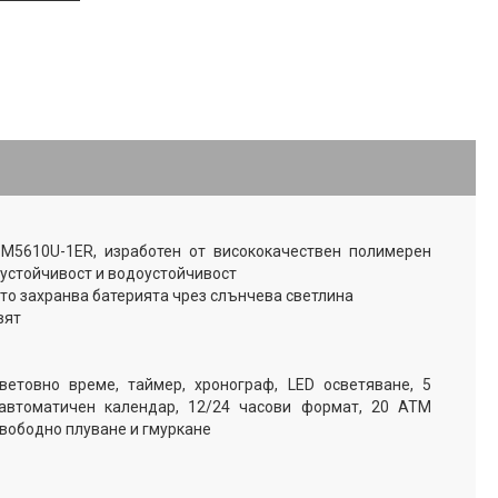
M5610U-1ER, изработен от висококачествен полимерен
оустойчивост и водоустойчивост
ято захранва батерията чрез слънчева светлина
вят
ветовно време, таймер, хронограф, LED осветяване, 5
автоматичен календар, 12/24 часови формат, 20 ATM
свободно плуване и гмуркане