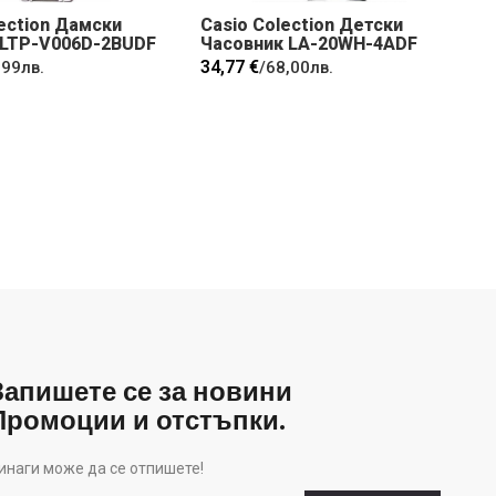
lection Дамски
Casio Colection Детски
 LTP-V006D-2BUDF
Часовник LA-20WH-4ADF
34,77 €
,99лв.
/
68,00лв.
Запишете се за новини
Промоции и отстъпки.
инаги може да се отпишете!