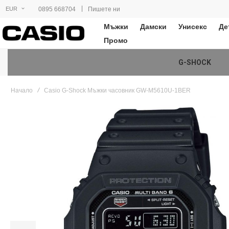
|
0895 668704
Пишете ни
EUR
Мъжки
Дамски
Унисекс
Де
Промо
G-SHOCK
Начало
Casio G-Shock Мъжки часовник GW-M5610U-1BER
Преминете
към
края
на
галерията
на
изображенията