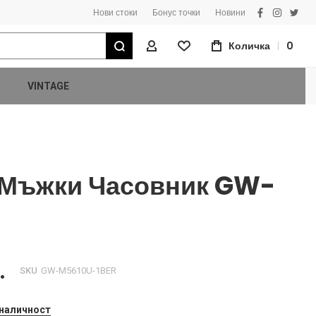
Нови стоки
Бонус точки
Новини
facebook
instagra
twitt
Търсене
Количка
0
Моят Профил
VINTAGE
 Мъжки Часовник GW-
.
SKU
GW-M5610U-1BER
 наличност