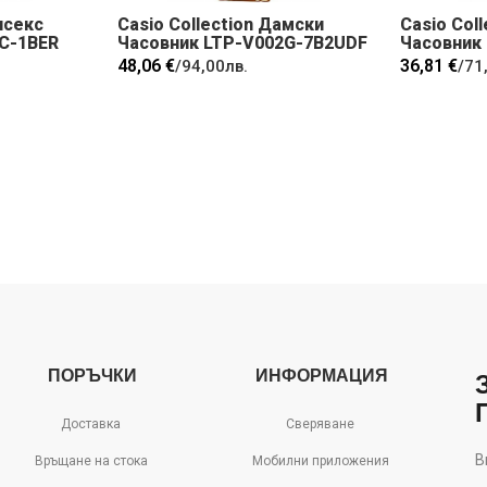
исекс
Casio Collection Дамски
Casio Col
C-1BER
Часовник LTP-V002G-7B2UDF
Часовник
48,06 €
36,81 €
/
94,00лв.
/
71
ПОРЪЧКИ
ИНФОРМАЦИЯ
Доставка
Сверяване
В
Връщане на стока
Мобилни приложения