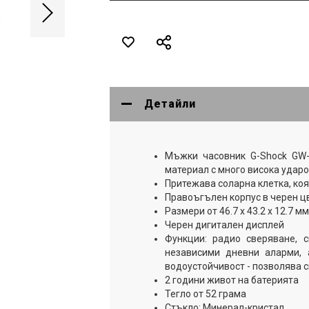
Детайли
Мъжки часовник G-Shock GW-
материал с много висока удар
Притежава соларна клетка, ко
Правоъгълен корпус в черен ц
Размери от 46.7 x 43.2 x 12.7 мм
Черен дигитален дисплей
Функции: радио сверяване, с
независими дневни аларми, 
водоустойчивост - позволява 
2 години живот на батерията
Тегло от 52 грама
Стъкло: Минерал-кристал