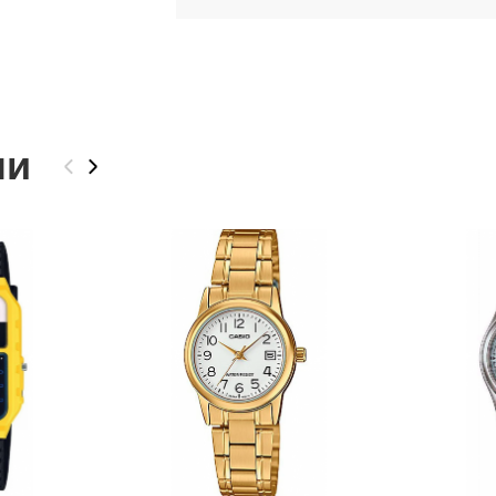
ли
‹
›