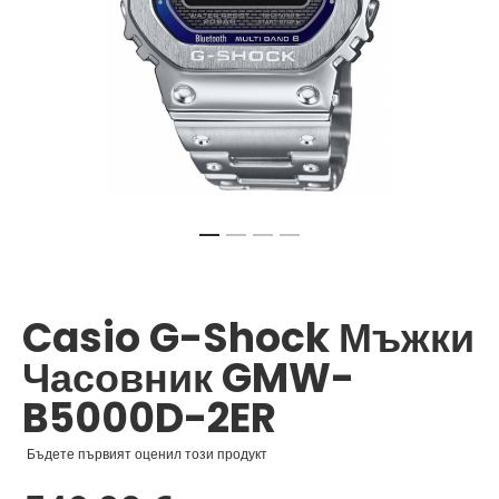
Преминете
към
началото
Casio G-Shock Мъжки
на
галерия
Часовник GMW-
със
снимки
B5000D-2ER
Бъдете първият оценил този продукт