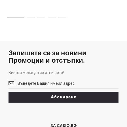
Запишете се за новини
Промоции и отстъпки.
Винаги може да се отпишете!
Винаги
може
да
Абониране
се
отпишете!
ЗА CASIO.BG