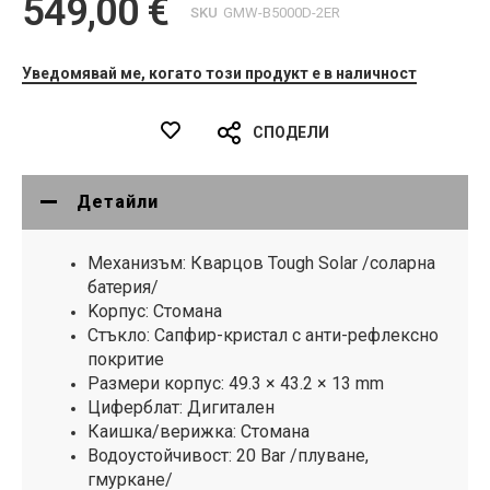
549,00 €
SKU
GMW-B5000D-2ER
Уведомявай ме, когато този продукт е в наличност
СПОДЕЛИ
Детайли
Mеханизъм: Кварцов Tough Solar /соларна
батерия/
Kорпус: Стомана
Стъкло: Сапфир-кристал с анти-рефлексно
покритие
Размери корпус: 49.3 × 43.2 × 13 mm
Циферблат: Дигитален
Каишка/верижка: Стомана
Водоустойчивост: 20 Bar /плуване,
гмуркане/