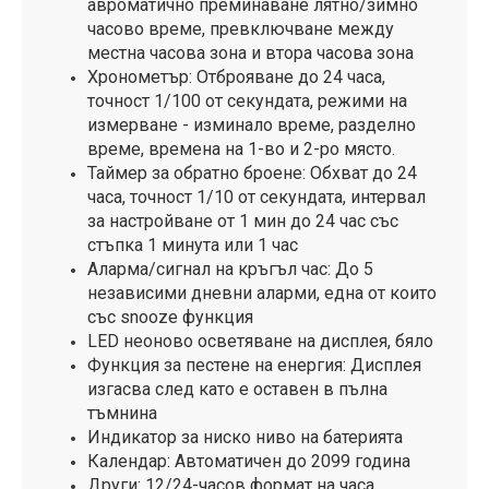
авроматично преминаване лятно/зимно
часово време, превключване между
местна часова зона и втора часова зона
Хронометър: Отброяване до 24 часа,
точност 1/100 от секундата, режими на
измерване - изминало време, разделно
време, времена на 1-во и 2-ро място.
Таймер за обратно броене: Обхват до 24
часа, точност 1/10 от секундата, интервал
за настройване от 1 мин до 24 час със
стъпка 1 минута или 1 час
Аларма/сигнал на кръгъл час: До 5
независими дневни аларми, една от които
със snоoze функция
LED неоново осветяване на дисплея, бяло
Функция за пестене на енергия: Дисплея
изгасва след като е оставен в пълна
тъмнина
Индикатор за ниско ниво на батерията
Календар: Автоматичен до 2099 година
Други: 12/24-часов формат на часа