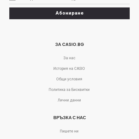
може
да
Абониране
се
отпишете!
ЗА CASIO.BG
За нас
История на CASIO
Общи условия
Политика за Бисквитки
Лични данни
ВРЪЗКА С НАС
Пишете ни