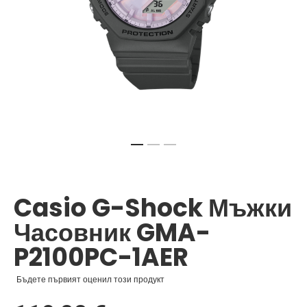
Преминете
към
началото
Casio G-Shock Мъжки
на
галерия
Часовник GMA-
със
снимки
P2100PC-1AER
Бъдете първият оценил този продукт