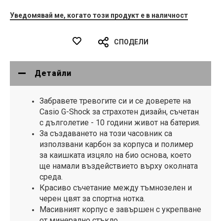
Уведомявай ме, когато този продукт е в наличност
СПОДЕЛИ
Детайли
Забравете тревогите си и се доверете на
Casio G-Shock за страхотен дизайн, съчетан
с дълголетие - 10 години живот на батерия.
За създаването на този часовник са
използвани карбон за корпуса и полимер
за каишката изцяло на био основа, което
ще намали въздействието върху околната
среда.
Красиво съчетание между тъмнозелен и
черен цвят за спортна нотка.
Масивният корпус е завършен с укрепване
от минерално стъкло.