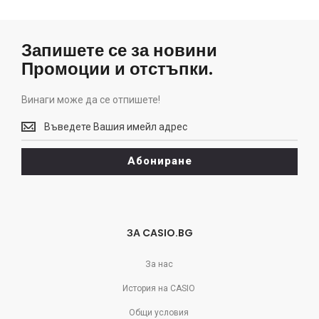
Запишете се за новини
Промоции и отстъпки.
Винаги може да се отпишете!
Винаги
може
да
Абониране
се
отпишете!
ЗА CASIO.BG
За нас
История на CASIO
Общи условия