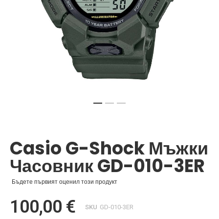
Преминете
към
началото
Casio G-Shock Мъжки
на
галерия
Часовник GD-010-3ER
със
снимки
Бъдете първият оценил този продукт
100,00 €
SKU
GD-010-3ER