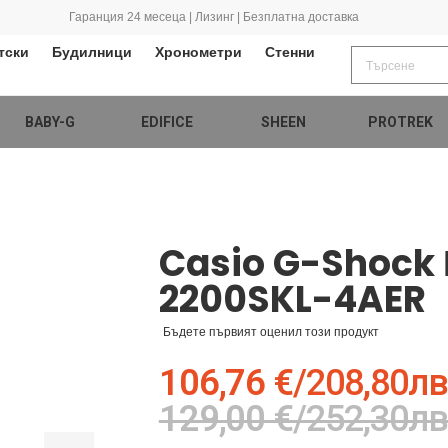
Гаранция 24 месеца | Лизинг | Безплатна доставка
тски
Будилници
Хронометри
Стенни
BABY-G
EDIFICE
SHEEN
PROTREK
Casio G-Shock
2200SKL-4AER
Бъдете първият оценил този продукт
106,76 €
/
208,80лв
129,00 €
/
252,30лв