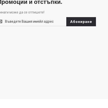
Промоции и отстъпки.
инаги може да се отпишете!
инаги
Абониране
оже
а
е
тпишете!