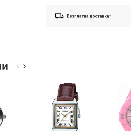
Безплатна доставка*
ли
‹
›