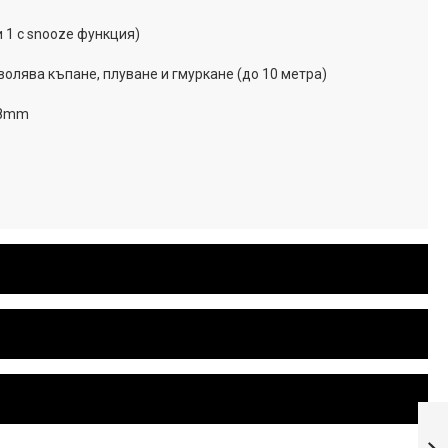
 1 с snooze функция)
волява къпане, плуване и гмуркане (до 10 метра)
.8mm
Casio G-Shock
Мъжки часовник
GA-2200SKL-8AER