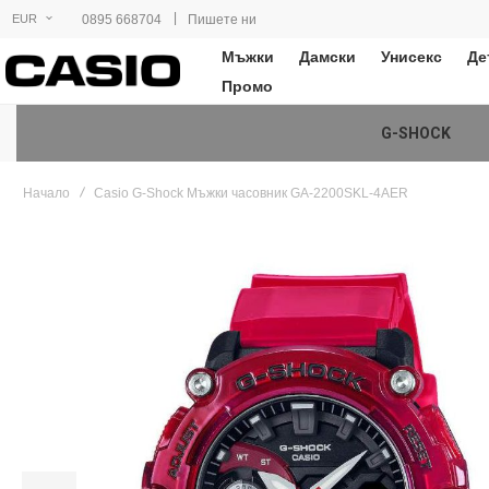
|
0895 668704
Пишете ни
EUR
Мъжки
Дамски
Унисекс
Де
Промо
G-SHOCK
Начало
Casio G-Shock Мъжки часовник GA-2200SKL-4AER
Преминете
към
края
на
галерията
на
изображенията