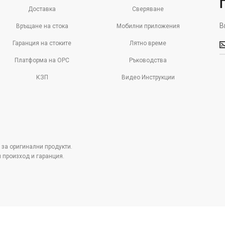
Доставка
Сверяване
В
Връщане на стока
Мобилни приложения
В
Гаранция на стоките
Лятно време
м
д
Платформа на ОРС
Ръководства
с
КЗП
Видео Инструкции
о
 за оригинални продукти.
н произход и гаранция.
Pazaruvaj - Надежден
помощник за покупки