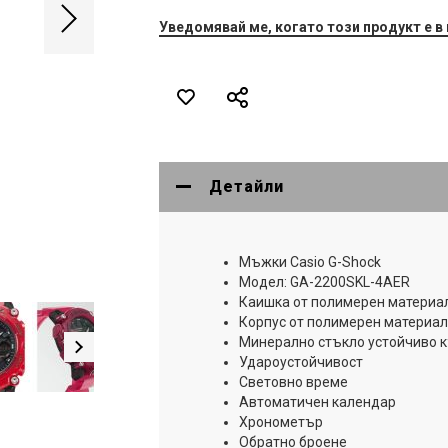
Уведомявай ме, когато този продукт е в
Детайли
Мъжки Casio G-Shock
Модел: GA-2200SKL-4AER
Каишка от полимерен материал
Корпус от полимерен материал
Минерално стъкло устойчиво 
Удароустойчивост
Световно време
Автоматичен календар
Хронометър
Обратно броене