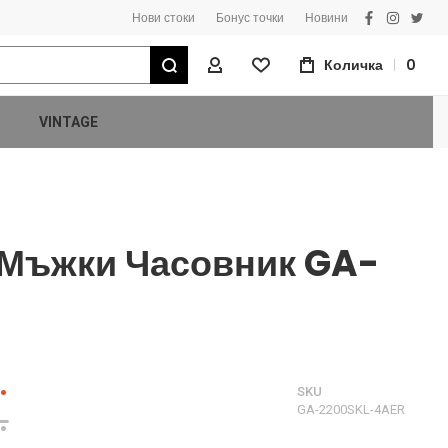
Нови стоки
Бонус точки
Новини
facebook
instagra
twitt
Търсене
Количка
0
Моят Профил
VINTAGE
 Мъжки Часовник GA-
.
SKU
.
GA-2200SKL-4AER