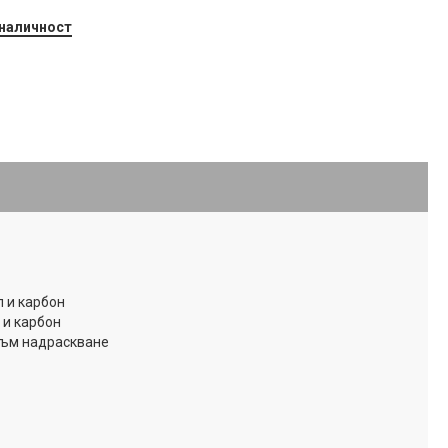
 наличност
 и карбон
 и карбон
към надраскване