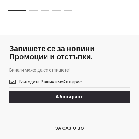
Запишете се за новини
Промоции и отстъпки.
Винаги може да се отпишете!
Винаги
може
да
Абониране
се
отпишете!
ЗА CASIO.BG