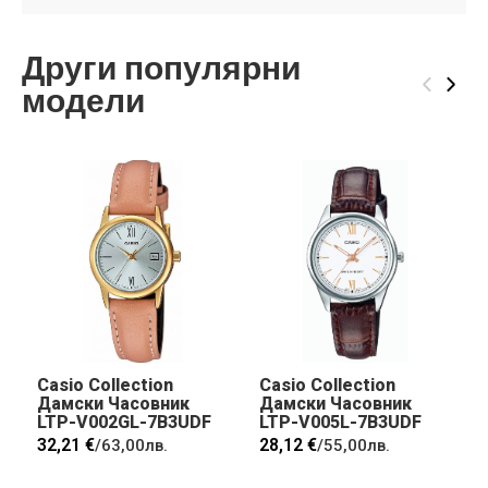
Други популярни
‹
›
модели
Casio Collection
Casio Collection
Дамски Часовник
Дамски Часовник
LTP-V002GL-7B3UDF
LTP-V005L-7B3UDF
32,21 €
28,12 €
/
63,00лв.
/
55,00лв.