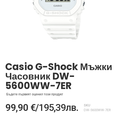
Преминете
към
началото
Casio G-Shock Мъжки
на
галерия
Часовник DW-
със
снимки
5600WW-7ER
Бъдете първият оценил този продукт
99,90 €
/
195,39лв.
SKU
DW-5600WW-7ER