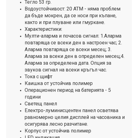
Тегло 53 гр.
Водоустойчивост: 20 ATM - няма проблем
да бъде мокрен, да се носи при къпане,
както и при плуване или гмуркане.
Характеристики:
Мулти-аларма и почасов сигнал: 1.
Аларма
повтаряща се всеки ден в настроен час; 2.
Аларма повтаряща се всеки месец; 3.
Аларма за всеки ден в определен месец;4.
Аларма за определена дата. Опция за
звуков сигнал на всеки кръгъл час.
Тока с щифт
Каишка от устойчив полимер
Операционен период на батерията - 5
години
Светещ панел
Електро-луминисцентен панел осветява
равномерно целия дисплей на часовника и
осигурява лесно разчитане.
Корпус от устойчив полимер
LED индикация