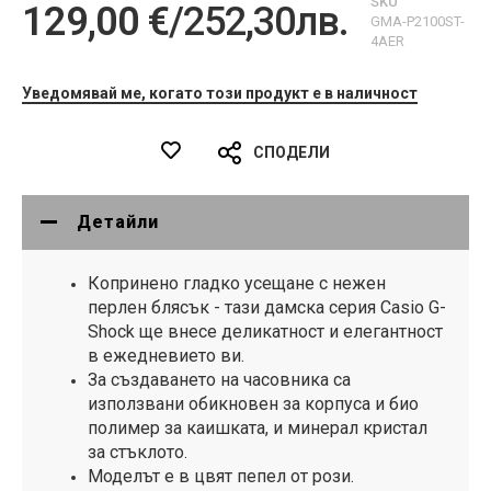
SKU
129,00 €
/
252,30лв.
GMA-P2100ST-
4AER
Уведомявай ме, когато този продукт е в наличност
СПОДЕЛИ
Детайли
Копринено гладко усещане с нежен
перлен блясък - тази дамска серия Casio G-
Shock ще внесе деликатност и елегантност
в ежедневието ви.
За създаването на часовника са
използвани обикновен за корпуса и био
полимер за каишката, и минерал кристал
за стъклото.
Моделът е в цвят пепел от рози.