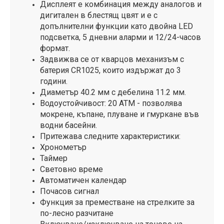
Дисплеят е комбинация между аналогов и
дигитален в блестящ цвят и е с
допълнителни функции като двойна LED
подсветка, 5 дневни аларми и 12/24-часов
формат.
Задвижва се от кварцов механизъм с
батерия CR1025, които издържат до 3
години.
Диаметър 40.2 мм с дебелина 11.2 мм.
Водоустойчивост: 20 ATM - позволява
мокрене, къпане, плуване и гмуркане във
водни басейни.
Притежава следните характеристики:
Хронометър
Таймер
Световно време
Автоматичен календар
Почасов сигнал
Функция за преместване на стрелките за
по-лесно разчитане