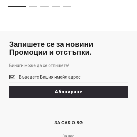
Запишете се за новини
Промоции и отстъпки.
Винаги може да се отпишете!
Винаги
може
да
Абониране
се
отпишете!
ЗА CASIO.BG
За нас