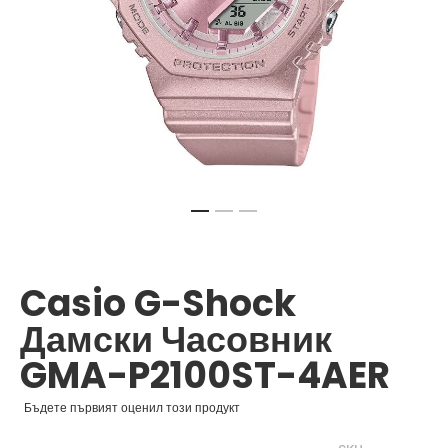
Преминете
към
началото
Casio G-Shock
на
галерия
Дамски Часовник
със
снимки
GMA-P2100ST-4AER
Бъдете първият оценил този продукт