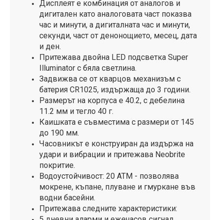
Дисплеят е комбинация от аналогов и
дигитален като аналоговата част показва
час и минути, а дигиталната час и минути,
секунди, част от денонощието, месец, дата
и ден.
Притежава двойна LED подсветка Super
Illuminator с бяла светлина.
Задвижва се от кварцов механизъм с
батерия CR1025, издържаща до 3 години.
Размерът на корпуса е 40.2, с дебелина
11.2 мм и тегло 40 г.
Каишката е съвместима с размери от 145
до 190 мм.
Часовникът е конструиран да издържа на
удари и вибрации и притежава Neobrite
покритие.
Водоустойчивост: 20 ATM - позволява
мокрене, къпане, плуване и гмуркане във
водни басейни.
Притежава следните характеристики:
5 дневни аларми и ежечасов сигнал