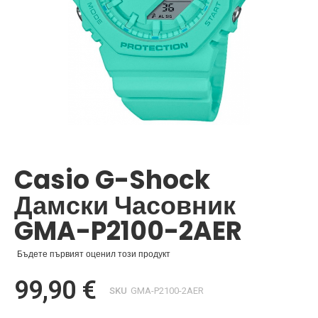
Преминете
към
началото
Casio G-Shock
на
галерия
Дамски Часовник
със
снимки
GMA-P2100-2AER
Бъдете първият оценил този продукт
99,90 €
SKU
GMA-P2100-2AER