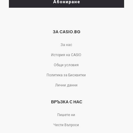
Абониране
се
отпишете!
ЗА CASIO.BG
За нас
История на CASIO
Общи условия
Политика за Бисквитки
Лични данни
ВРЪЗКА С НАС
Пишете ни
Чести Въпроси