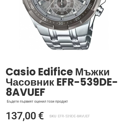
Преминете
към
началото
Casio Edifice Мъжки
на
галерия
Часовник EFR-539DE-
със
снимки
8AVUEF
Бъдете първият оценил този продукт
137,00 €
SKU
EFR-539DE-8AVUEF