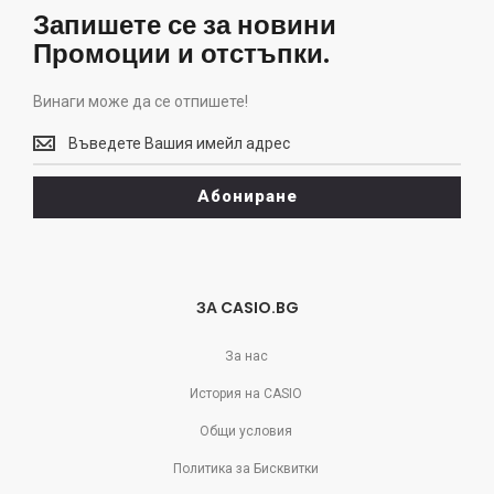
Запишете се за новини
Промоции и отстъпки.
Винаги може да се отпишете!
Винаги
може
да
Абониране
се
отпишете!
ЗА CASIO.BG
За нас
История на CASIO
Общи условия
Политика за Бисквитки