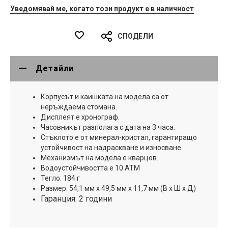
Уведомявай ме, когато този продукт е в наличност
СПОДЕЛИ
Детайли
Корпусът и каишката на модела са от
неръждаема стомана.
Дисплеят е хронограф.
Часовникът разполага с дата на 3 часа.
Стъклото е от минерал-кристал, гарантиращо
устойчивост на надраскване и износване.
Механизмът на модела е кварцов.
Водоустойчивостта е 10 АТМ
Тегло: 184 г
Размер: 54,1 мм x 49,5 мм x 11,7 мм (В x Ш x Д)
Гаранция: 2 години