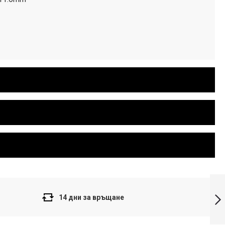
Casio Edifice
Мъжки часовник
EFR-552L-5AVUEF
14 дни за връщане
Напред