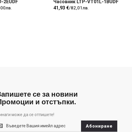
D-2EUDF
Часовник LTP-VT01L-1BUDF
41,93 €
,00лв.
/
82,01лв.
Запишете се за новини
Промоции и отстъпки.
инаги може да се отпишете!
инаги
Абониране
оже