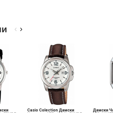
ли
‹
›
мски
Casio Colection Дамски
Дамски Ч