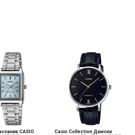
асовник CASIO
Casio Collection Дамски