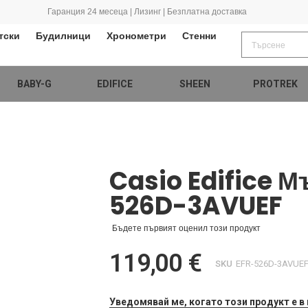
Гаранция 24 месеца | Лизинг | Безплатна доставка
тски
Будилници
Хронометри
Стенни
BABY-G
EDIFICE
SHEEN
PROTREK
Casio Edifice 
526D-3AVUEF
Бъдете първият оценил този продукт
119,00 €
SKU
EFR-526D-3AVUE
Уведомявай ме, когато този продукт е в