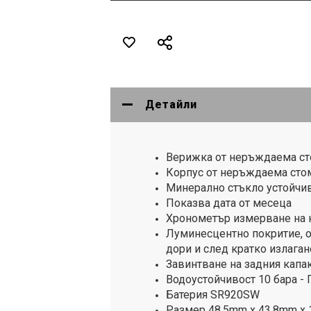
Детайли
Верижка от неръждаема с
Корпус от неръждаема сто
Минерално стъкло устойчи
Показва дата от месеца
Хронометър измерване на к
Луминесцентно покритие, 
дори и след кратко излаган
Завинтване на задния капа
Водоустойчивост 10 бара - 
Батерия SR920SW
Размер 48.5mm x 43.8mm x