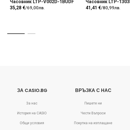
Часовник LTP-V002D-1BUDF
Часовник LTP-130
35,28 €
41,41 €
/
69,00лв.
/
80,99лв.
ЗА CASIO.BG
ВРЪЗКА С НАС
За нас
Пишете ни
История на CASIO
Чести Въпроси
Общи условия
Покупка на изплащане