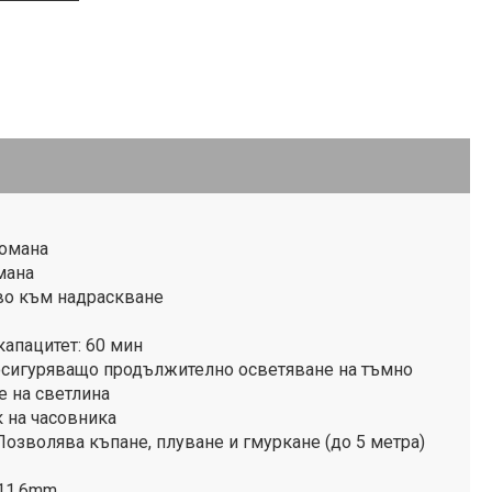
томана
мана
во към надраскване
апацитет: 60 мин
осигуряващо продължително осветяване на тъмно
е на светлина
к на часовника
Позволява къпане, плуване и гмуркане (до 5 метра)
 11.6mm