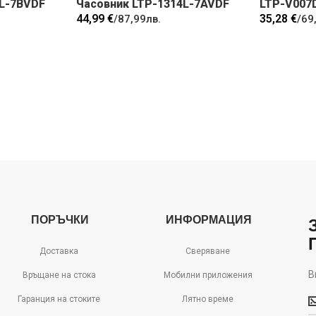
3L-7BVDF
Часовник LTP-1314L-7AVDF
LTP-V007
44,99 €
35,28 €
/
87,99лв.
/
69
ПОРЪЧКИ
ИНФОРМАЦИЯ
Доставка
Сверяване
В
Връщане на стока
Мобилни приложения
В
Гаранция на стоките
Лятно време
м