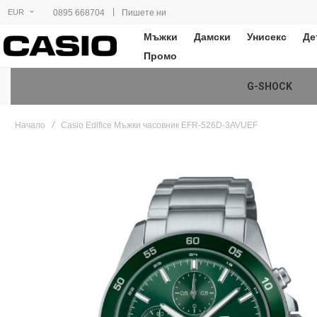
|
0895 668704
Пишете ни
EUR
Мъжки
Дамски
Унисекс
Де
Промо
G-SHOCK
Начало
Casio Edifice Мъжки часовник EFR-526D-3AVUEF
Преминете
към
края
на
галерията
на
изображенията