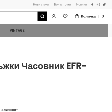
Нови стоки
Бонус точки
Новини
facebook
instagra
twitt
Търсене
Количка
0
Моят Профил
VINTAGE
Мъжки Часовник EFR-
F
 наличност