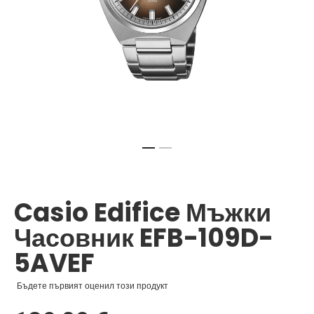
Преминете
към
началото
Casio Edifice Мъжки
на
галерия
Часовник EFB-109D-
със
снимки
5AVEF
Бъдете първият оценил този продукт