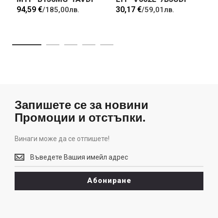
94,59 €
30,17 €
/
185,00лв.
/
59,01лв.
Запишете се за новини
Промоции и отстъпки.
Винаги може да се отпишете!
Винаги
може
да
Абониране
се
отпишете!