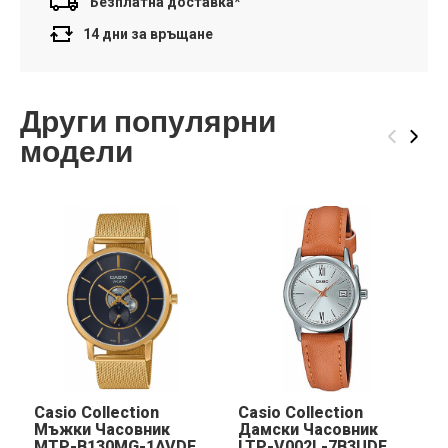
Безплатна доставка*
14 дни за връщане
Други популярни
‹
›
модели
Casio Collection
Casio Collection
Мъжки Часовник
Дамски Часовник
MTP-B130MG-1AVDF
LTP-V002L-7B3UDF