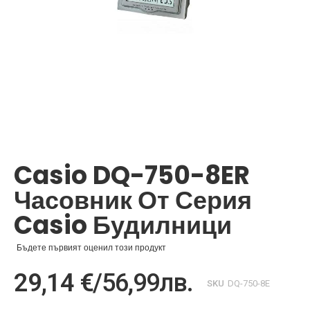
Преминете
към
началото
Casio DQ-750-8ER
на
галерия
Часовник От Серия
със
снимки
Casio Будилници
Бъдете първият оценил този продукт
29,14 €
/
56,99лв.
SKU
DQ-750-8E