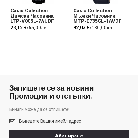
Casio Colection
Casio Collection
Дамски Часовник
Мъжки Часовник
LTP-V005L-7AUDF
MTP-E735GL-1AVDF
28,12 €
92,03 €
/
55,00лв.
/
180,00лв.
Запишете се за новини
Промоции и отстъпки.
Винаги може да се отпишете!
Винаги
може
да
Абониране
се