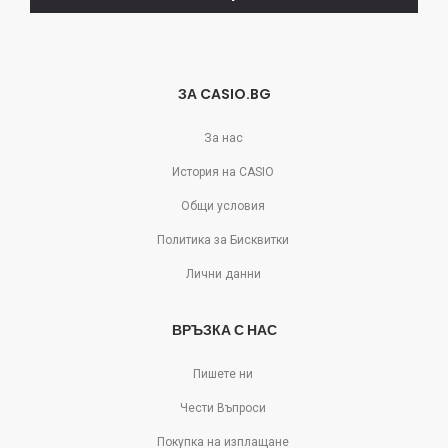
отпишете!
ЗА CASIO.BG
За нас
История на CASIO
Общи условия
Политика за Бисквитки
Лични данни
ВРЪЗКА С НАС
Пишете ни
Чести Въпроси
Покупка на изплащане