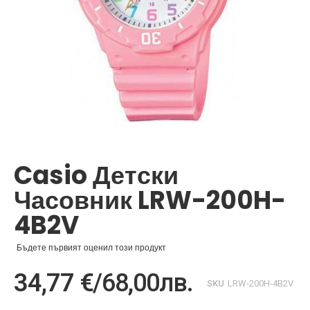
Преминете
към
началото
Casio Детски
на
галерия
Часовник LRW-200H-
със
снимки
4B2V
Бъдете първият оценил този продукт
34,77 €
/
68,00лв.
SKU
LRW-200H-4B2V