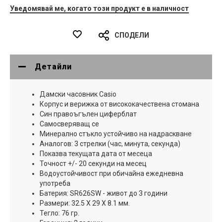
Уведомявай ме, когато този продукт е в наличност
СПОДЕЛИ
Детайли
Дамски часовник Casio
Корпус и верижка от висококачествена стомана
Син правоъгълен циферблат
Самосверяващ се
Минерално стъкло устойчиво на надраскване
Aналогов: 3 стрелки (час, минута, секунда)
Показва текущата дата от месеца
Точност +/- 20 секунди на месец
Водоустойчивост при обичайна ежедневна
употреба
Батерия: SR626SW - живот до 3 години
Размери: 32.5 X 29 X 8.1 мм.
Тегло: 76 гр.