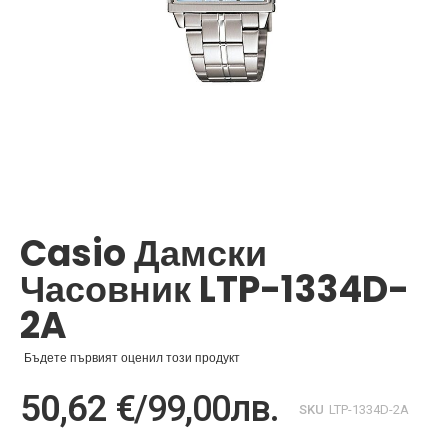
Преминете
към
началото
Casio Дамски
на
галерия
Часовник LTP-1334D-
със
снимки
2A
Бъдете първият оценил този продукт
50,62 €
/
99,00лв.
SKU
LTP-1334D-2A