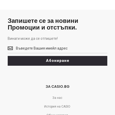
Запишете се за новини
Промоции и отстъпки.
Винаги може да се отпишете!
Винаги
може
да
Абониране
се
отпишете!
ЗА CASIO.BG
За нас
История на CASIO