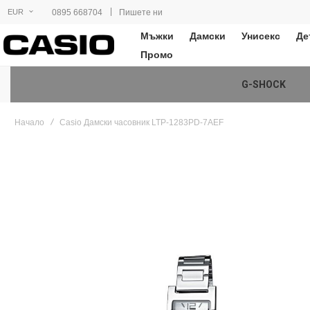
|
0895 668704
Пишете ни
EUR
Мъжки
Дамски
Унисекс
Де
Промо
G-SHOCK
Начало
Casio Дамски часовник LTP-1283PD-7AEF
Преминете
към
края
на
галерията
на
изображенията