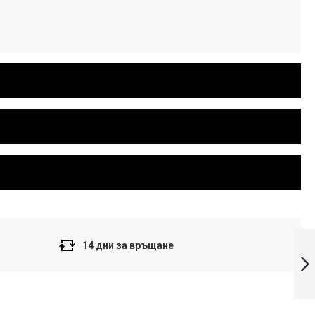
Casio Дамски
14 дни за връщане
часовник LTP-
1282PD-2AEF
Напред