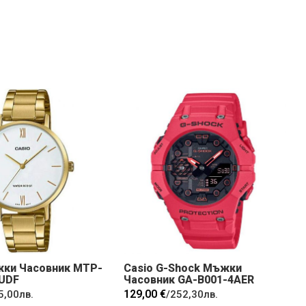
жки Часовник MTP-
Casio G-Shock Мъжки
UDF
Часовник GA-B001-4AER
129,00 €
5,00лв.
/
252,30лв.