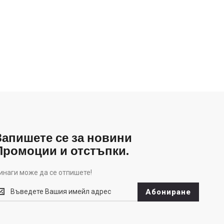
Запишете се за новини
Промоции и отстъпки.
инаги може да се отпишете!
инаги
Абониране
оже
а
е