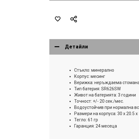
Детайли
Стъкло: минерално
Корпус: месинг
Верижка: неръждаема стоман
Тип батерия: SR626SW
Живот на батерията: 3 години
Точност: +/- 20 сек./мес.
Водоустойчив при нормална вс
Размери на корпуса: 30 x 20.5 x 
Тегло: 61 гр
Гаранция: 24 месеца