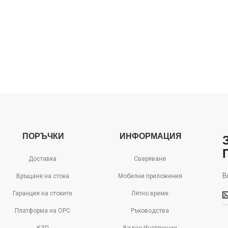
ПОРЪЧКИ
ИНФОРМАЦИЯ
Доставка
Сверяване
В
Връщане на стока
Мобилни приложения
В
Гаранция на стоките
Лятно време
м
д
Платформа на ОРС
Ръководства
с