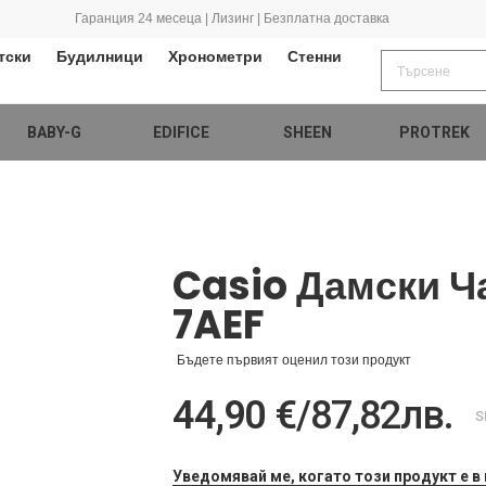
Гаранция 24 месеца | Лизинг | Безплатна доставка
тски
Будилници
Хронометри
Стенни
BABY-G
EDIFICE
SHEEN
PROTREK
Casio Дамски Ч
7AEF
Бъдете първият оценил този продукт
44,90 €
/
87,82лв.
S
Уведомявай ме, когато този продукт е в