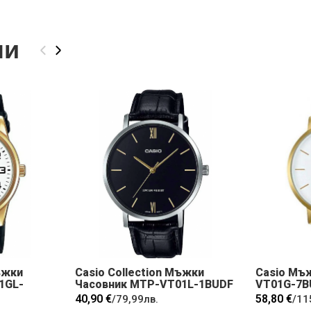
ли
‹
›
ъжки
Casio Collection Мъжки
Casio Мъ
1GL-
Часовник MTP-VT01L-1BUDF
VT01G-7B
40,90 €
58,80 €
/
79,99лв.
/
11