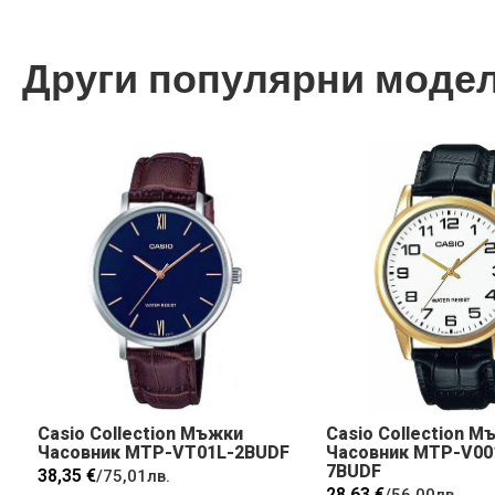
Други популярни моде
Casio Collection Мъжки
Casio Collection М
Часовник MTP-VT01L-2BUDF
Часовник MTP-V00
7BUDF
38,35 €
/
75,01лв.
28,63 €
/
56,00лв.