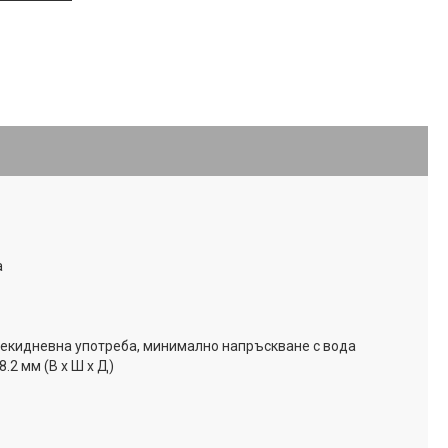
а
екидневна употреба, минимално напръскване с водa
8.2 мм (В x Ш x Д)