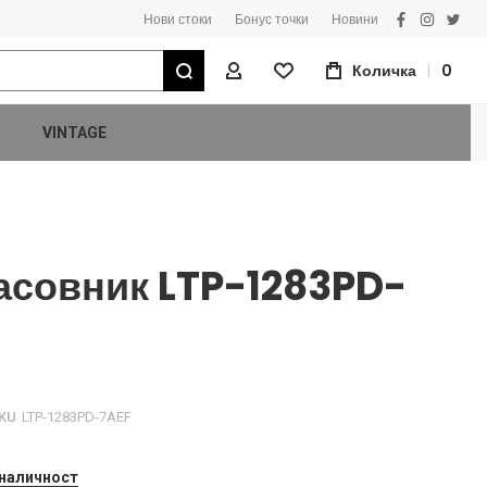
Нови стоки
Бонус точки
Новини
facebook
instagra
twitt
Търсене
Количка
0
Моят Профил
VINTAGE
асовник LTP-1283PD-
KU
LTP-1283PD-7AEF
 наличност