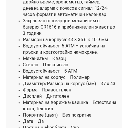
двойно време, хронометър, таймер,
дневна аларма с почасов сигнал, 12/24-
часов формат и автоматичен календар.
Захранван от кварцов механизъм с
батерия CR1616 и приблизителен живот до
3 години.
Размери на корпуса: 43 × 36.6 × 10.9 мм.
Водоустойчивост: 5 ATM – устойчив на
пръски и краткотрайно намокряне.
Механизъм Кварц
Стъкло Плексиглас
Водоустойчивост 5 ATM
Материал на корпус Полимер
Диаметър/Размер на корпус (мм) 37 х 43
Форма Правоъгълен
Дисплей Дигитален
Материал на верижка/каишка Естествена
кожа, Текстил
Покритие (цвят) Без покритие
Дата Да
Цвят на циферблата Сив