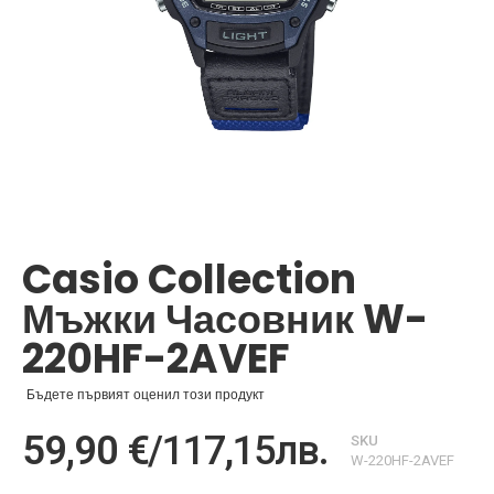
Преминете
към
началото
Casio Collection
на
галерия
Мъжки Часовник W-
със
снимки
220HF-2AVEF
Бъдете първият оценил този продукт
59,90 €
/
117,15лв.
SKU
W-220HF-2AVEF