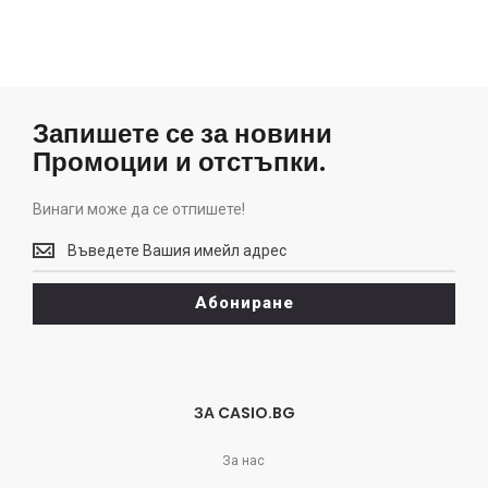
Запишете се за новини
Промоции и отстъпки.
Винаги може да се отпишете!
Винаги
може
да
Абониране
се
отпишете!
ЗА CASIO.BG
За нас