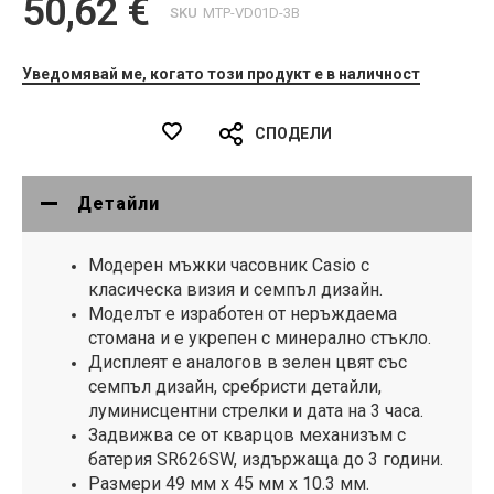
50,62 €
SKU
MTP-VD01D-3B
Уведомявай ме, когато този продукт е в наличност
СПОДЕЛИ
Детайли
Модерен мъжки часовник Casio с
класическа визия и семпъл дизайн.
Моделът е изработен от неръждаема
стомана и е укрепен с минерално стъкло.
Дисплеят е аналогов в зелен цвят със
семпъл дизайн, сребристи детайли,
луминисцентни стрелки и дата на 3 часа.
Задвижва се от кварцов механизъм с
батерия SR626SW, издържаща до 3 години.
Размери 49 мм х 45 мм х 10.3 мм.