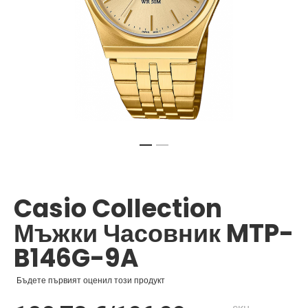
Преминете
към
началото
Casio Collection
на
галерия
Мъжки Часовник MTP-
със
снимки
B146G-9A
Бъдете първият оценил този продукт