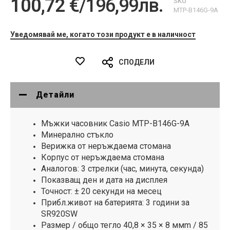
100,72 €
/
196,99лв.
SKU
MTP-B146G-9A
Уведомявай ме, когато този продукт е в наличност
СПОДЕЛИ
Детайли
Мъжки часовник Casio MTP-B146G-9A
Минерално стъкло
Верижка от неръждаема стомана
Корпус от неръждаема стомана
Аналогов: 3 стрелки (час, минута, секунда)
Показващ ден и дата на дисплея
Точност: ± 20 секунди на месец
Прибл.живот на батерията: 3 години за
SR920SW
Размер / общо тегло 40,8 × 35 × 8 ммm / 85