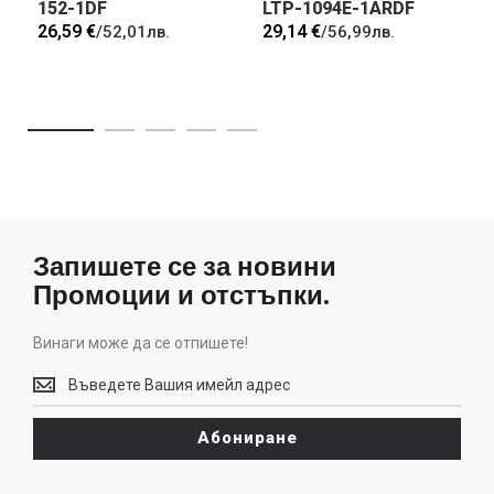
152-1DF
LTP-1094E-1ARDF
26,59 €
29,14 €
/
52,01лв.
/
56,99лв.
Запишете се за новини
Промоции и отстъпки.
Винаги може да се отпишете!
Винаги
може
да
Абониране
се
отпишете!