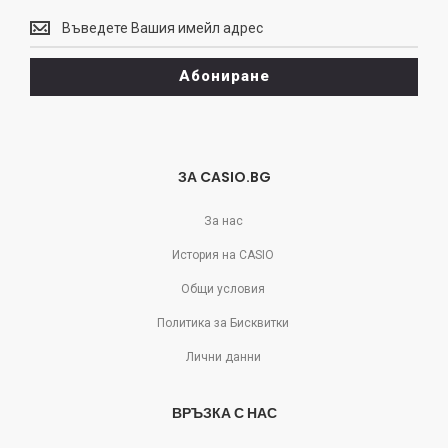
Винаги
може
да
Абониране
се
отпишете!
ЗА CASIO.BG
За нас
История на CASIO
Общи условия
Политика за Бисквитки
Лични данни
ВРЪЗКА С НАС