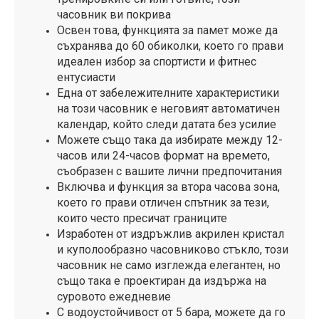
часовник ви покрива
Освен това, функцията за памет може да
съхранява до 60 обиколки, което го прави
идеален избор за спортисти и фитнес
ентусиасти
Една от забележителните характеристики
на този часовник е неговият автоматичен
календар, който следи датата без усилие
Можете също така да избирате между 12-
часов или 24-часов формат на времето,
съобразен с вашите лични предпочитания
Включва и функция за втора часова зона,
което го прави отличен спътник за тези,
които често пресичат границите
Изработен от издръжлив акрилен кристал
и куполообразно часовниково стъкло, този
часовник не само изглежда елегантен, но
също така е проектиран да издържа на
суровото ежедневие
С водоустойчивост от 5 бара, можете да го