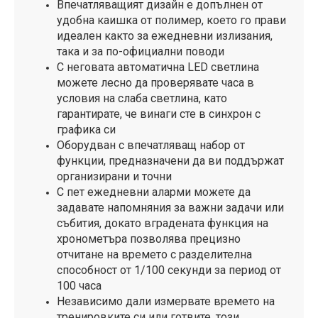
Впечатляващият дизайн е допълнен от
удобна каишка от полимер, което го прави
идеален както за ежедневни излизания,
така и за по-официални поводи
С неговата автоматична LED светлина
можете лесно да проверявате часа в
условия на слаба светлина, като
гарантирате, че винаги сте в синхрон с
графика си
Оборудван с впечатляващ набор от
функции, предназначени да ви поддържат
организирани и точни
С пет ежедневни аларми можете да
задавате напомняния за важни задачи или
събития, докато вградената функция на
хронометъра позволява прецизно
отчитане на времето с разделителна
способност от 1/100 секунди за период от
100 часа
Независимо дали измервате времето на
тренировките си или готвите, този