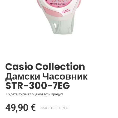
Преминете
към
началото
Casio Collection
на
галерия
Дамски Часовник
със
снимки
STR-300-7EG
Бъдете първият оценил този продукт
49,90 €
SKU
STR-300-7EG