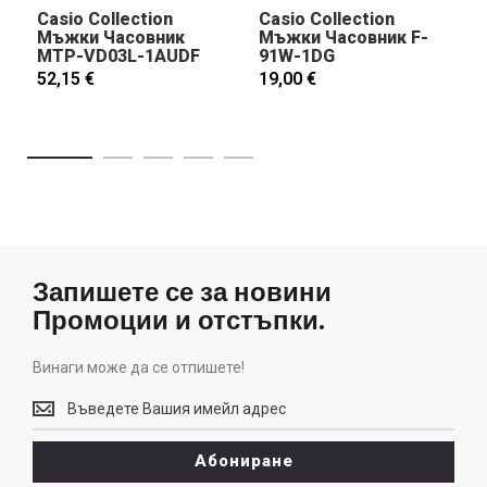
Casio Collection
Casio Collection
Мъжки Часовник
Мъжки Часовник F-
MTP-VD03L-1AUDF
91W-1DG
52,15 €
19,00 €
Запишете се за новини
Промоции и отстъпки.
Винаги може да се отпишете!
Винаги
може
да
Абониране
се
отпишете!