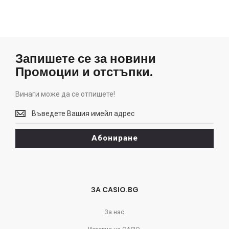
Запишете се за новини
Промоции и отстъпки.
Винаги може да се отпишете!
Винаги
може
да
Абониране
се
отпишете!
ЗА CASIO.BG
За нас