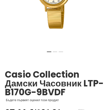
Преминете
към
началото
Casio Collection
на
галерия
Дамски Часовник LTP-
със
снимки
B170G-9BVDF
Бъдете първият оценил този продукт