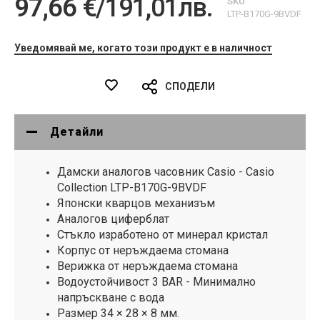
97,66 €
/
191,01лв.
SKU
LTP-B170G-9BVDF
Уведомявай ме, когато този продукт е в наличност
СПОДЕЛИ
Детайли
Дамски аналогов часовник Casio - Casio
Collection LTP-B170G-9BVDF
Японски кварцов механизъм
Аналогов циферблат
Стъкло изработено от минерал кристал
Корпус от неръждаема стомана
Верижка от неръждаема стомана
Водоустойчивост 3 BAR - Минимално
напръскване с вода
Размер 34 × 28 × 8 мм.