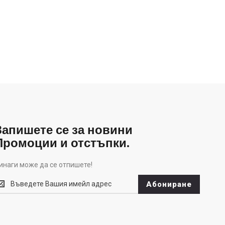
Запишете се за новини
Промоции и отстъпки.
инаги може да се отпишете!
инаги
Абониране
оже
а
е
тпишете!