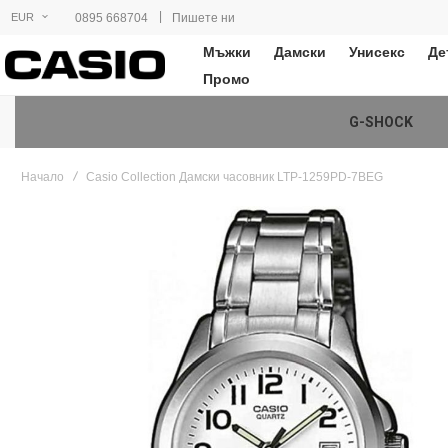
|
0895 668704
Пишете ни
EUR
Мъжки
Дамски
Унисекс
Де
Промо
G-SHOCK
Начало
Casio Collection Дамски часовник LTP-1259PD-7BEG
Преминете
към
края
на
галерията
на
изображенията