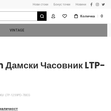
Нови стоки
Бонус точки
Новини
facebook
instagra
twitt
Търсене
Количка
0
Моят Профил
VINTAGE
n Дамски Часовник LTP-
KU
LTP-1259PD-7BEG
 наличност