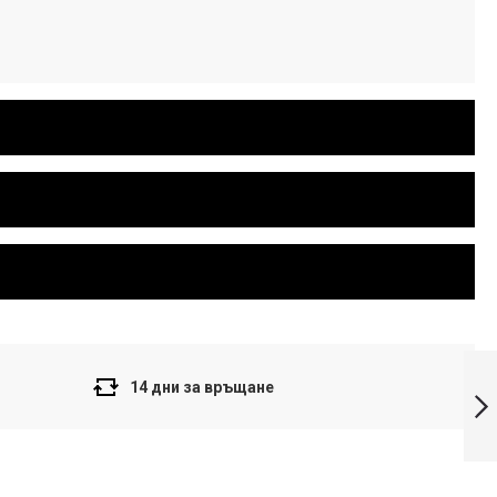
Casio Collection
Дамски
14 дни за връщане
часовник LTP-
1310PD-7BVEG
Напред