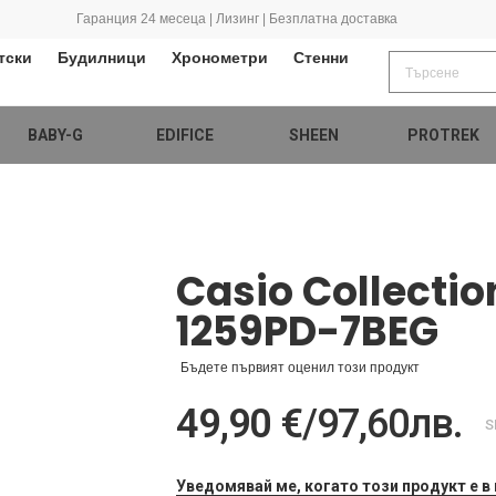
Гаранция 24 месеца | Лизинг | Безплатна доставка
тски
Будилници
Хронометри
Стенни
BABY-G
EDIFICE
SHEEN
PROTREK
Casio Collectio
1259PD-7BEG
Бъдете първият оценил този продукт
49,90 €
/
97,60лв.
S
Уведомявай ме, когато този продукт е в