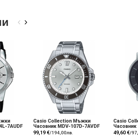
ли
‹
›
ъжки
Casio Collection Мъжки
Casio Col
4L-7AUDF
Часовник MDV-107D-7AVDF
Часовник
99,19 €
49,60 €
/
194,00лв.
/
97