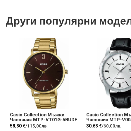
Други популярни моде
Casio Collection Мъжки
Casio Collection М
Часовник MTP-VT01G-5BUDF
Часовник MTP-V00
58,80 €
30,68 €
/
115,00лв.
/
60,00лв.