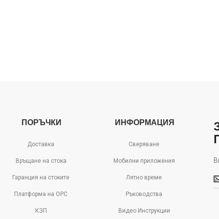
ПОРЪЧКИ
ИНФОРМАЦИЯ
Доставка
Сверяване
В
Връщане на стока
Мобилни приложения
В
Гаранция на стоките
Лятно време
м
д
Платформа на ОРС
Ръководства
с
КЗП
Видео Инструкции
о