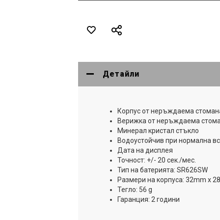
Детайли
Корпус от неръждаема стоман
Верижка от неръждаема стом
Минерал кристал стъкло
Водоустойчив при нормална вс
Дата на дисплея
Точност: +/- 20 сек./мес.
Тип на батерията: SR626SW
Размери на корпуса: 32mm x 
Тегло: 56 g
Гаранция: 2 години