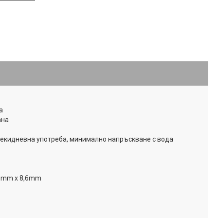
а
ана
екидневна употреба, минимално напръскване с вода
28mm x 8,6mm