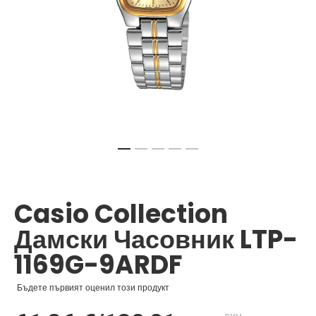
Преминете
към
началото
Casio Collection
на
галерия
Дамски Часовник LTP-
със
снимки
1169G-9ARDF
Бъдете първият оценил този продукт