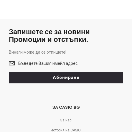
Запишете се за новини
Промоции и отстъпки.
Винаги може да се отпишете!
Винаги
може
да
Абониране
се
отпишете!
ЗА CASIO.BG
За нас
История на CASIO