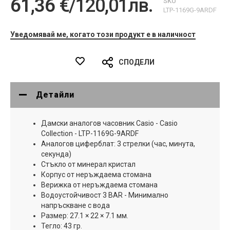
61,36 €
/
120,01лв.
SKU
LTP-1169G-9ARDF
Уведомявай ме, когато този продукт е в наличност
СПОДЕЛИ
Детайли
Дамски аналогов часовник Casio - Casio
Collection - LTP-1169G-9ARDF
Аналогов циферблат: 3 стрелки (час, минута,
секунда)
Стъкло от минерал кристал
Корпус от неръждаема стомана
Верижка от неръждаема стомана
Водоустойчивост 3 BAR - Минимално
напръскване с вода
Размер: 27.1 × 22 × 7.1 мм.
Тегло: 43 гр.