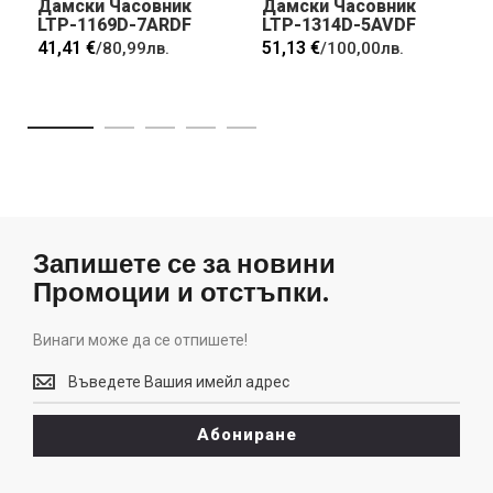
Дамски Часовник
Дамски Часовник
LTP-1169D-7ARDF
LTP-1314D-5AVDF
41,41 €
51,13 €
/
80,99лв.
/
100,00лв.
Запишете се за новини
Промоции и отстъпки.
Винаги може да се отпишете!
Винаги
може
да
Абониране
се
отпишете!