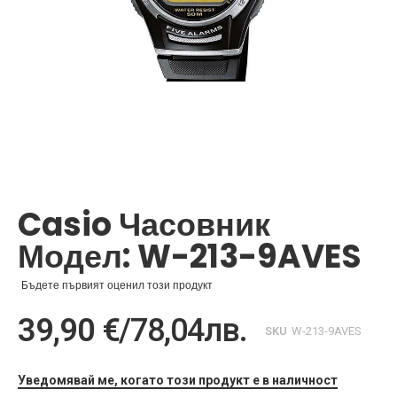
Преминете
към
началото
Casio Часовник
на
галерия
Модел: W-213-9AVES
със
снимки
Бъдете първият оценил този продукт
39,90 €
/
78,04лв.
SKU
W-213-9AVES
Уведомявай ме, когато този продукт е в наличност