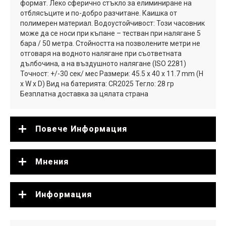
формат. Леко сферично стъкло за елиминиране на
отблясъците и по-добро разчитане. Каишка от
полимерен материал. Водоустойчивост: Този часовник
може да се носи при къпане – тестван при налягане 5
бара / 50 метра. Стойността на позволените метри не
отговаря на водното налягане при съответната
дълбочина, а на въздушното налягане (ISO 2281)
Точност: +/-30 сек/ мес Размери: 45.5 x 40 x 11.7 mm (H
x W x D) Вид на батерията: CR2025 Тегло: 28 гр
Безплатна доставка за цялата страна
Повече Информация
Мнения
Информация