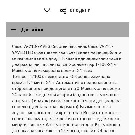
СПОДЕЛИ
Детайли
Casio W-213-9AVES Спортен часовник Casio W-213-
9AVES LED осветяване - за осветяване на циферблата
се използва светодиод. Показва едновременно часа в
два различни часови пояса. Хронометър 1/100-24 ч.
Максимално измервано време - 24 часа.
Точност-1/100 от секундата. Отброява изминало
време. 1/1 мин. - 24 ч. Автоматично подновяване на
отброяването при достигане на 0. Максимално време
24 часа. 5 е жедневни аларми (задава се само час на
алармата) или аларма за конкретен час и ден (задава
се месец, ден и час на алармата). Възможност за
звуков сигнал на всеки кръгъл час. Всеки път, когато
спрете алармата, тя се включва отново след няколко
минути - snooze. Автоматичен календар. Възможност
да показва часа както в 12-часов, така и в 24-часов