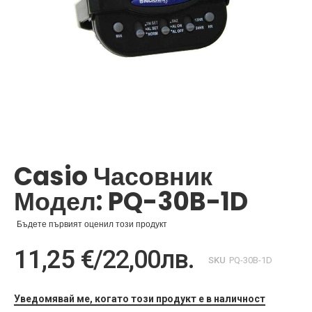
Преминете
към
началото
Casio Часовник
на
галерия
Модел: PQ-30B-1D
със
снимки
Бъдете първият оценил този продукт
11,25 €
/
22,00лв.
SKU
PQ-30B-1D
Уведомявай ме, когато този продукт е в наличност