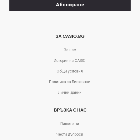
Абониране
се
отпишете!
ЗА CASIO.BG
За нас
История на CASIO
Общи условия
Политика за Бисквитки
Лични данни
ВРЪЗКА С НАС
Пишете ни
Чести Въпроси