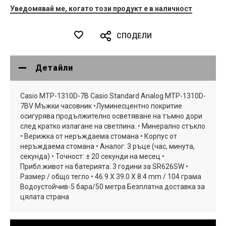
Уведомявай ме, когато този продукт е в наличност
СПОДЕЛИ
Детайли
Casio MTP-1310D-7B Casio Standard Analog MTP-1310D-
7BV Мъжки часовник •Луминесцентно покритие
осигурява продължително осветяване на тъмно дори
след кратко излагане на светлина. • Минерално стъкло
• Верижка от неръждаема стомана • Корпус от
неръждаема стомана • Аналог: 3 ръце (час, минута,
секунда) • Точност: ± 20 секунди на месец •
Прибл.живот на батерията: 3 години за SR626SW •
Размер / общо тегло • 46.9 X 39.0 X 8.4 mm / 104 грама
Водоустойчив-5 бара/50 метра Безплатна доставка за
цялата страна