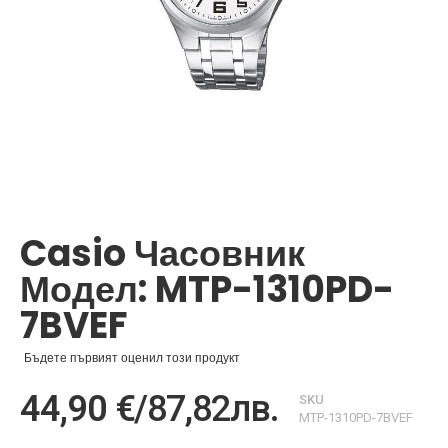
Преминете
към
началото
Casio Часовник
на
галерия
Модел: MTP-1310PD-
със
снимки
7BVEF
Бъдете първият оценил този продукт
44,90 €
/
87,82лв.
SKU
MTP-1310PD-7BVEF