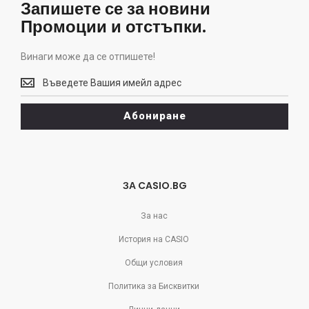
Запишете се за новини
Промоции и отстъпки.
Винаги може да се отпишете!
Винаги
може
да
Абониране
се
отпишете!
ЗА CASIO.BG
За нас
История на CASIO
Общи условия
Политика за Бисквитки