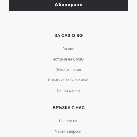
Абониране
се
отпишете!
ЗА CASIO.BG
За нас
История на CASIO
Общи условия
Политика за Бисквитки
Лични данни
ВРЪЗКА С НАС
Пишете ни
Чести Въпроси