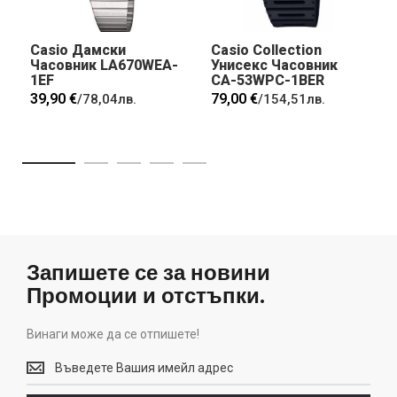
Casio Дамски
Casio Collection
Часовник LA670WEA-
Унисекс Часовник
1EF
CA-53WPC-1BER
39,90 €
79,00 €
/
78,04лв.
/
154,51лв.
Запишете се за новини
Промоции и отстъпки.
Винаги може да се отпишете!
Винаги
може
да