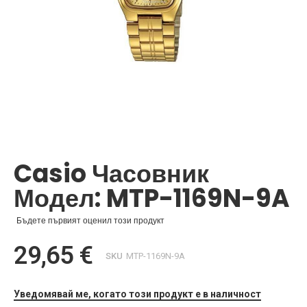
Преминете
към
началото
Casio Часовник
на
галерия
Модел: MTP-1169N-9A
със
снимки
Бъдете първият оценил този продукт
29,65 €
SKU
MTP-1169N-9A
Уведомявай ме, когато този продукт е в наличност