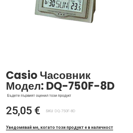
Преминете
към
началото
Casio Часовник
на
галерия
Модел: DQ-750F-8D
със
снимки
Бъдете първият оценил този продукт
25,05 €
SKU
DQ-750F-8D
Уведомявай ме, когато този продукт е в наличност