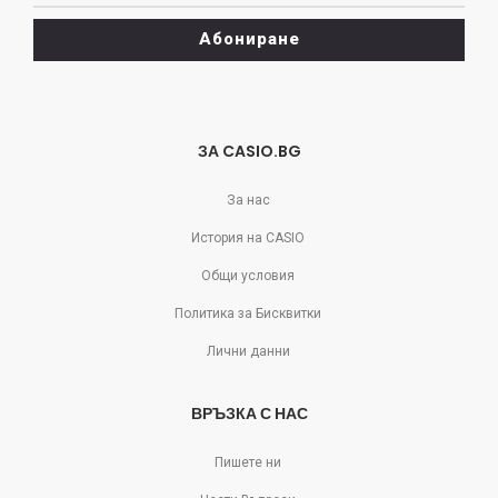
да
Абониране
се
отпишете!
ЗА CASIO.BG
За нас
История на CASIO
Общи условия
Политика за Бисквитки
Лични данни
ВРЪЗКА С НАС
Пишете ни