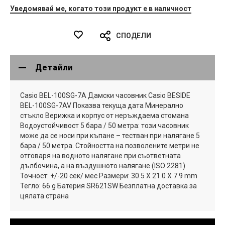
Уведомявай ме, когато този продукт е в наличност
СПОДЕЛИ
Детайли
Casio BEL-100SG-7A Дамски часовник Casio BESIDE
BEL-100SG-7AV Показва текуща дата Минерално
стъкло Верижка и корпус от неръждаема стомана
Водоустойчивост 5 бара / 50 метра: този часовник
може да се носи при къпане – тестван при налягане 5
бара / 50 метра. Стойността на позволените метри не
отговаря на водното налягане при съответната
дълбочина, а на въздушното налягане (ISO 2281)
Точност: +/-20 сек/ мес Размери: 30.5 X 21.0 X 7.9 mm
Тегло: 66 g Батерия SR621SW Безплатна доставка за
цялата страна