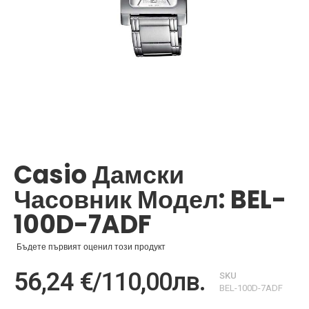
Преминете
към
началото
Casio Дамски
на
галерия
Часовник Модел: BEL-
със
снимки
100D-7ADF
Бъдете първият оценил този продукт
56,24 €
/
110,00лв.
SKU
BEL-100D-7ADF