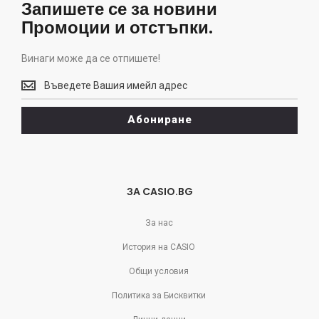
Запишете се за новини
Промоции и отстъпки.
Винаги може да се отпишете!
Винаги
може
да
Абониране
се
отпишете!
ЗА CASIO.BG
За нас
История на CASIO
Общи условия
Политика за Бисквитки