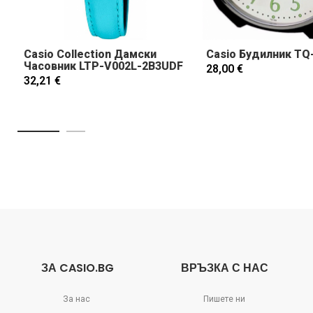
Casio Collection Дамски
Casio Будилник TQ
Часовник LTP-V002L-2B3UDF
28,00 €
32,21 €
ЗА CASIO.BG
ВРЪЗКА С НАС
За нас
Пишете ни