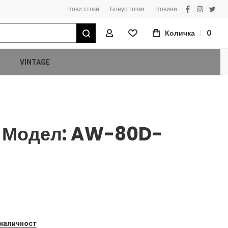
Нови стоки
Бонус точки
Новини
facebook
instagra
twitt
Търсене
Количка
0
Моят Профил
VINTAGE
к Модел: AW-80D-
 наличност