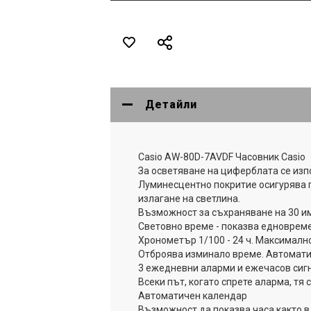
Детайли
Casio AW-80D-7AVDF Часовник Casio
За осветяване на циферблата се изп
Луминесцентно покритие осигурява 
излагане на светлина.
Възможност за съхраняване на 30 им
Световно време - показва едновреме
Хронометър 1/100 - 24 ч. Максимално
Отброява изминало време. Автоматич
3 ежедневни аларми и ежечасов сигн
Всеки път, когато спрете аларма, тя 
Автоматичен календар
Възможност да показва часа както в 