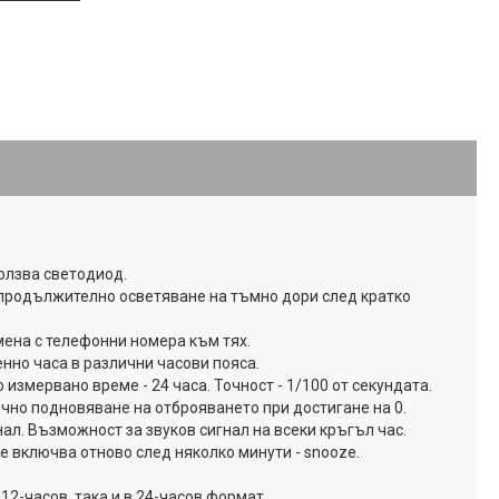
олзва светодиод.
продължително осветяване на тъмно дори след кратко
ена с телефонни номера към тях.
нно часа в различни часови пояса.
 измервано време - 24 часа. Точност - 1/100 от секундата.
но подновяване на отброяването при достигане на 0.
ал. Възможност за звуков сигнал на всеки кръгъл час.
се включва отново след няколко минути - snooze.
12-часов, така и в 24-часов формат.