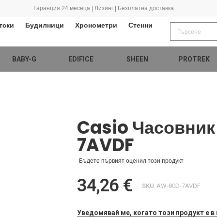
Гаранция 24 месеца | Лизинг | Безплатна доставка
тски
Будилници
Хронометри
Стенни
BABY-G
EDIFICE
SHEEN
PROTREK
Casio Часовни
7AVDF
Бъдете първият оценил този продукт
34,26 €
SKU
AW-80D-7AVDF
Уведомявай ме, когато този продукт е в