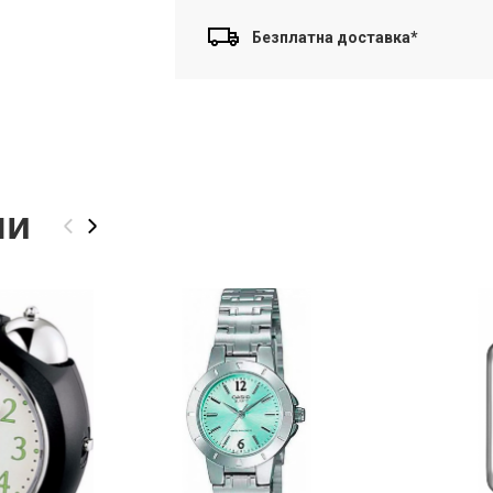
Безплатна доставка*
ли
‹
›