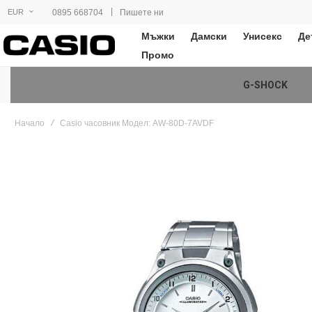
|
0895 668704
Пишете ни
EUR
Мъжки
Дамски
Унисекс
Де
Промо
G-SHOCK
Начало
Casio часовник Модел: AW-80D-7AVDF
Преминете
към
края
на
галерията
на
изображенията