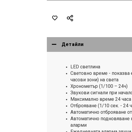
Детайли
LED светлина
Световно време - показва 
часови зони) на света
Хронометър (1/100 – 24ч)
Звукови сигнали при начал
Максимално време 24 часа
Отброяване (1/10 сек. - 24 ч
Автоматично отброяване о
Автоматично подновяване н
аларми
Ежедневната аларма звучи 