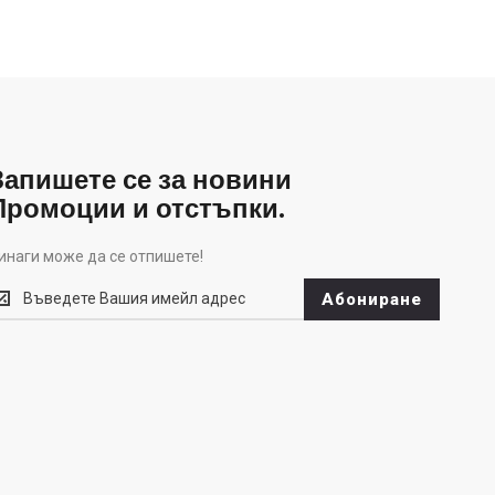
Запишете се за новини
Промоции и отстъпки.
инаги може да се отпишете!
инаги
Абониране
оже
а
е
тпишете!