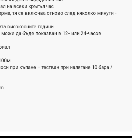
ал на всеки кръгъл час
ларма, тя се включва отново след няколко минути -
ита високосните години
 може да бъде показван в 12- или 24-часов
риал
 100м
оси при къпане – тестван при налягане 10 бара /
mm