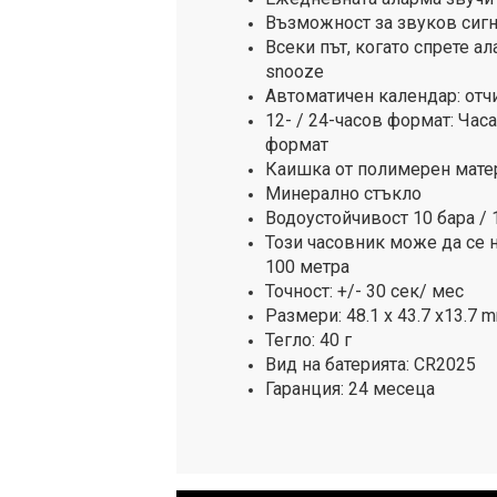
Възможност за звуков сигн
Всеки път, когато спрете а
snooze
Автоматичен календар: отч
12- / 24-часов формат:
Часа
формат
Каишка от полимерен мате
Минерално стъкло
Водоустойчивост 10 бара /
Този часовник може да се н
100 метра
Точност: +/- 30 сек/ мес
Размери: 48.1 х 43.7 х13.7 
Тегло: 40 г
Вид на батерията: CR2025
Гаранция: 24 месеца