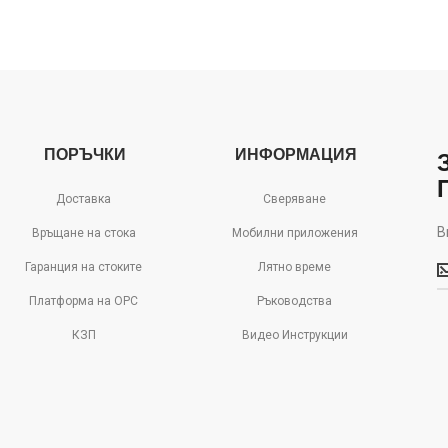
ПОРЪЧКИ
ИНФОРМАЦИЯ
Доставка
Сверяване
В
Връщане на стока
Мобилни приложения
В
Гаранция на стоките
Лятно време
м
д
Платформа на ОРС
Ръководства
с
КЗП
Видео Инструкции
о