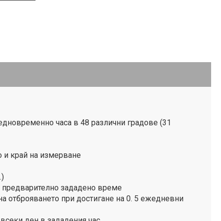
едновременно часа в 48 различни градове (31
о и край на измерване
.)
т предварително зададено време
а отброяването при достигане на 0. 5 ежедневни
всеки ден в зададения час