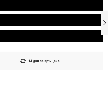
Casio Colection
Мъжки часовник
AE-1000W-4AV
Напред
14 дни за връщане