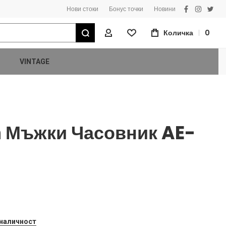
Нови стоки
Бонус точки
Новини
facebook
instagra
twitt
Търсене
Количка
0
Моят Профил
VINTAGE
n Мъжки Часовник AE-
 наличност