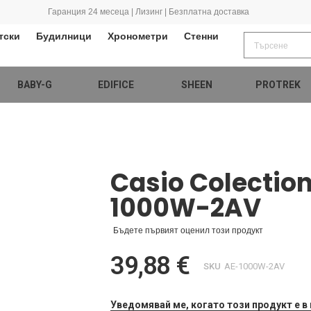
Гаранция 24 месеца | Лизинг | Безплатна доставка
тски
Будилници
Хронометри
Стенни
BABY-G
EDIFICE
SHEEN
PROTREK
Casio Colectio
1000W-2AV
Бъдете първият оценил този продукт
39,88 €
SKU
AE-1000W-2AV
Уведомявай ме, когато този продукт е в