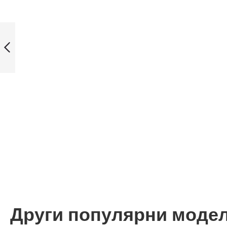
Casio часовник
Модел: AE-
1000W-1BVEF
Назад
Други популярни моде