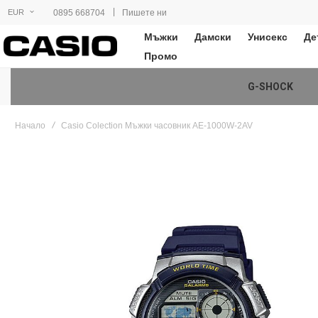
|
0895 668704
Пишете ни
EUR
Мъжки
Дамски
Унисекс
Де
Промо
G-SHOCK
Начало
Casio Colection Мъжки часовник AE-1000W-2AV
Преминете
към
края
на
галерията
на
изображенията