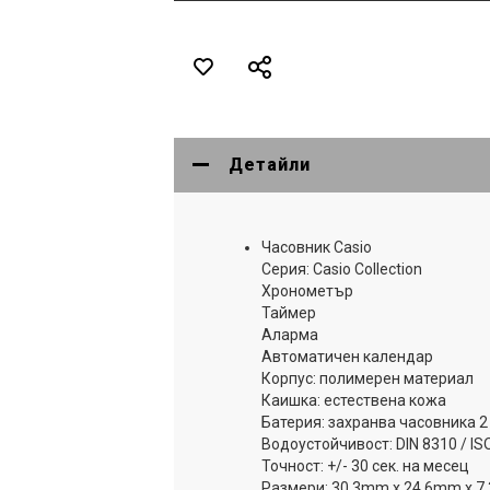
Детайли
Часовник Casio
Серия: Casio Collection
Хронометър
Таймер
Аларма
Автоматичен календар
Корпус: полимерен материал
Каишка: естествена кожа
Батерия: захранва часовника 2
Водоустойчивост: DIN 8310 / I
Точност: +/- 30 сек. на месец
Размери: 30,3mm x 24,6mm x 