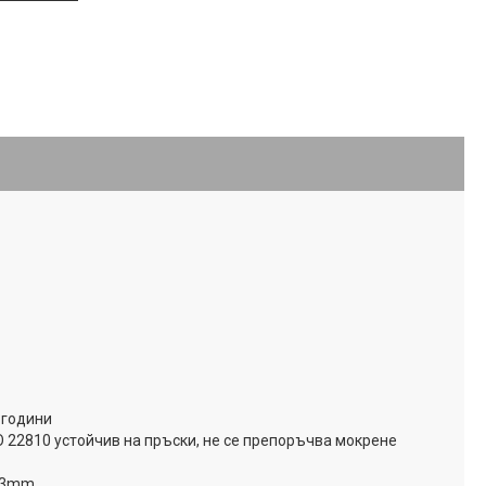
 години
SO 22810 устойчив на пръски, не се препоръчва мокрене
7,3mm