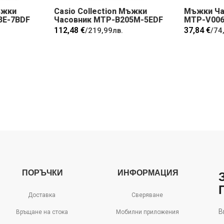
ъжки
Casio Collection Мъжки
Мъжки Час
3E-7BDF
Часовник MTP-B205M-5EDF
MTP-V006
112,48 €
37,84 €
/
219,99лв.
/
74
ПОРЪЧКИ
ИНФОРМАЦИЯ
Доставка
Сверяване
В
Връщане на стока
Мобилни приложения