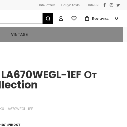
Нови стоки
Бонус точки
Новини
facebook
instagra
twitt
Търсене
Количка
0
Моят Профил
VINTAGE
 LA670WEGL-1EF От
lection
KU
LA670WEGL-1EF
 наличност