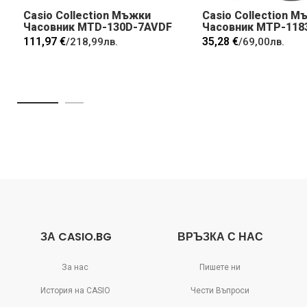
Casio Collection Мъжки
Casio Collection М
Часовник MTD-130D-7AVDF
Часовник MTP-118
111,97 €
35,28 €
/
218,99лв.
/
69,00лв.
ЗА CASIO.BG
ВРЪЗКА С НАС
За нас
Пишете ни
История на CASIO
Чести Въпроси