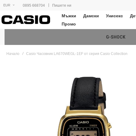
|
0895 668704
Пишете ни
EUR
Мъжки
Дамски
Унисекс
Де
Промо
G-SHOCK
Начало
Casio Часовник LA670WEGL-1EF от серия Casio Collection
Преминете
към
края
на
галерията
на
изображенията