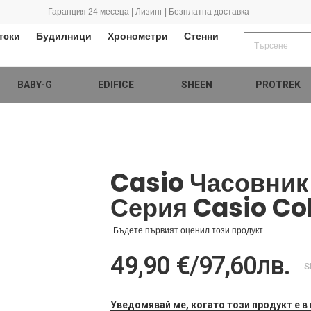
Гаранция 24 месеца | Лизинг | Безплатна доставка
тски
Будилници
Хронометри
Стенни
BABY-G
EDIFICE
SHEEN
PROTREK
Casio Часовник
Серия Casio Col
Бъдете първият оценил този продукт
49,90 €
/
97,60лв.
S
Уведомявай ме, когато този продукт е в