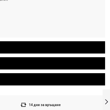
Casio Часовник
LQ-400R-2AEF от
серия Casio
Collection
14 дни за връщане