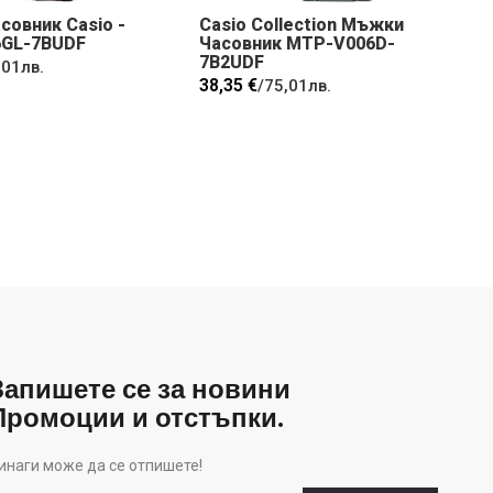
овник Casio -
Casio Collection Мъжки
GL-7BUDF
Часовник MTP-V006D-
7B2UDF
,01лв.
38,35 €
/
75,01лв.
Запишете се за новини
Промоции и отстъпки.
инаги може да се отпишете!