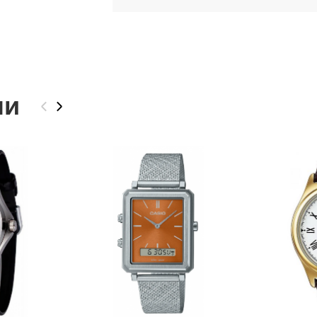
ли
‹
›