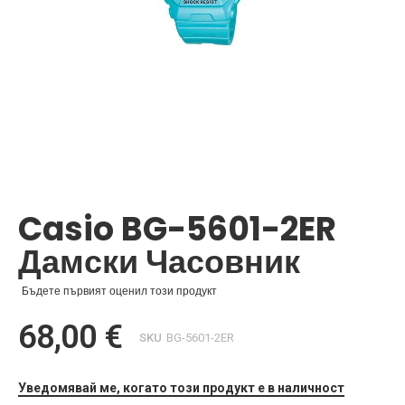
Преминете
към
началото
Casio BG-5601-2ER
на
галерия
Дамски Часовник
със
снимки
Бъдете първият оценил този продукт
68,00 €
SKU
BG-5601-2ER
Уведомявай ме, когато този продукт е в наличност