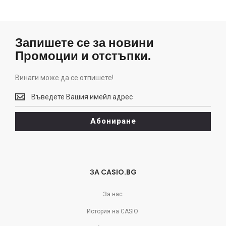
Запишете се за новини
Промоции и отстъпки.
Винаги може да се отпишете!
Винаги
може
да
Абониране
се
отпишете!
ЗА CASIO.BG
За нас
История на CASIO