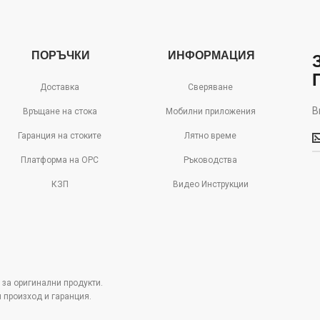
ПОРЪЧКИ
ИНФОРМАЦИЯ
Доставка
Сверяване
В
Връщане на стока
Мобилни приложения
В
Гаранция на стоките
Лятно време
м
д
Платформа на ОРС
Ръководства
с
КЗП
Видео Инструкции
о
 за оригинални продукти.
н произход и гаранция.