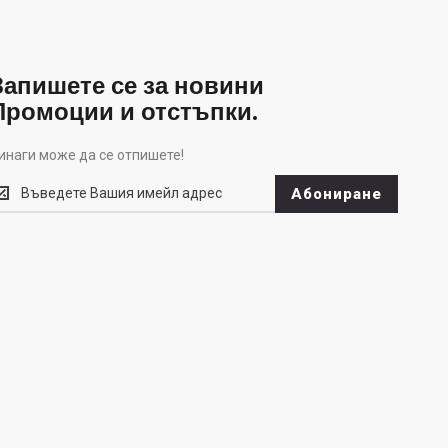
Запишете се за новини
Промоции и отстъпки.
инаги може да се отпишете!
инаги
Абониране
оже
а
е
тпишете!