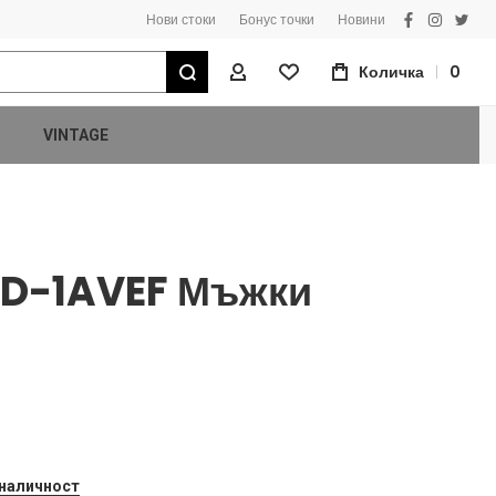
Нови стоки
Бонус точки
Новини
facebook
instagra
twitt
Търсене
Количка
0
Моят Профил
VINTAGE
D-1AVEF Мъжки
 наличност