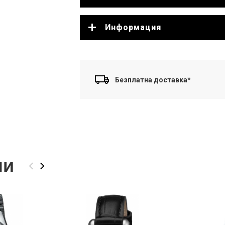
Информация
Безплатна доставка*
ли
‹
›