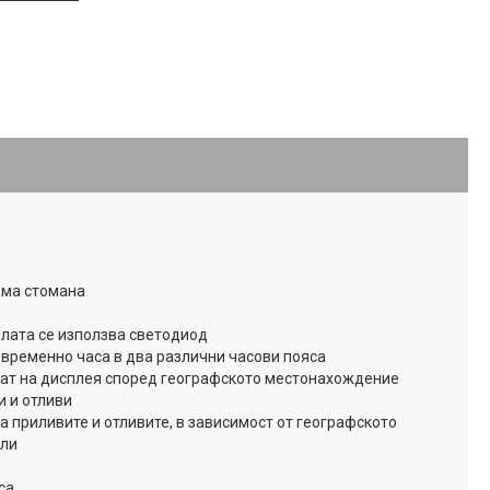
ема стомана
лата се използва светодиод
овременно часа в два различни часови пояса
ват на дисплея според географското местонахождение
и и отливи
 приливите и отливите, в зависимост от географското
кли
са