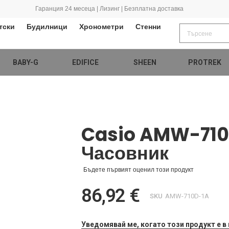
Гаранция 24 месеца | Лизинг | Безплатна доставка
тски
Будилници
Хронометри
Стенни
BABY-G
EDIFICE
SHEEN
PROTREK
Casio AMW-710
Часовник
Бъдете първият оценил този продукт
86,92 €
SKU
AMW-710D-1A
Уведомявай ме, когато този продукт е в