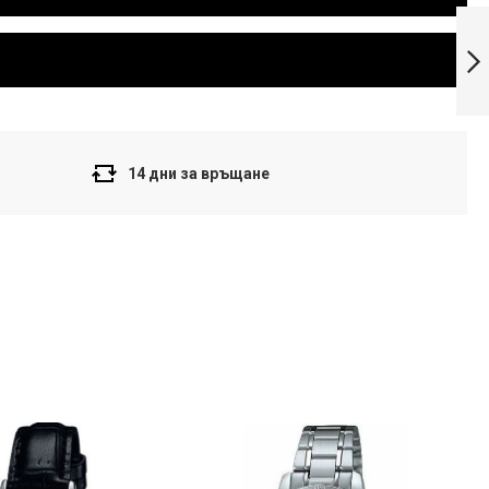
Casio MTP-
1300D-1AVEF
мъжки часовник
Напред
14 дни за връщане