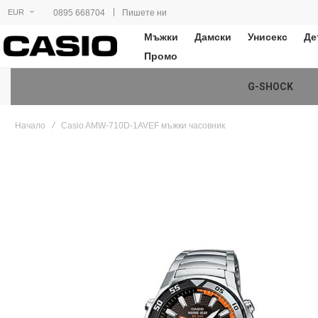
|
0895 668704
Пишете ни
EUR
Мъжки
Дамски
Унисекс
Де
Промо
G-SHOCK
Начало
Casio AMW-710D-1AVEF мъжки часовник
Преминете
към
края
на
галерията
на
изображенията