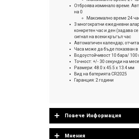
Отброява изминало време. Авт
на 0
Максимално време 24 ча
3 многократни ежедневни аларм
конкретен час и ден (задава се
сигнал на всеки кръгъл час
Автоматичен календар; отчита
Часа може да бъде показван в 
Водоустойчивост 10 бара/ 100 
Точност: +/- 30 секунди на мес
Размери: 48.0 х 45.5 х 13.4 мм
Вид на батерията CR2025
Гаранция: 2 години
Повече Информация
Мнения