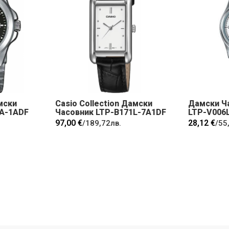
мски
Casio Collection Дамски
Дамски Ч
5A-1ADF
Часовник LTP-B171L-7A1DF
LTP-V006
97,00 €
28,12 €
/
189,72лв.
/
55