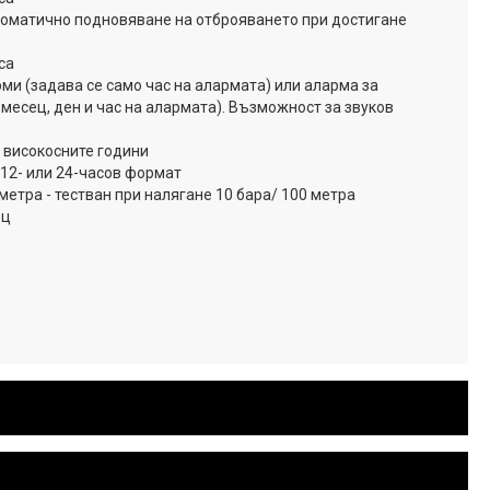
оматично подновяване на отброяването при достигане
са
и (задава се само час на алармата) или аларма за
 месец, ден и час на алармата). Възможност за звуков
 високосните години
12- или 24-часов формат
метра - тестван при налягане 10 бара/ 100 метра
ец