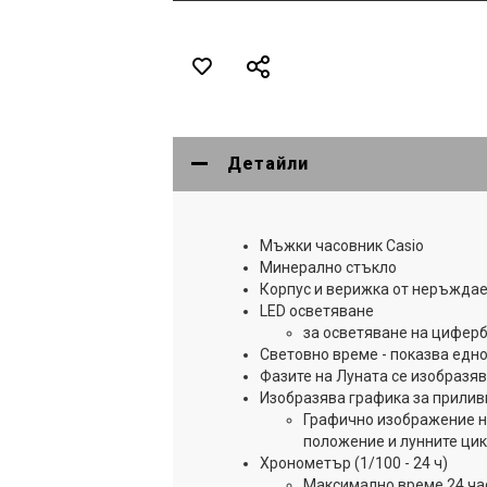
Детайли
Мъжки часовник Casio
Минерално стъкло
Корпус и верижка от неръжда
LED осветяване
за осветяване на циферб
Световно време - показва едн
Фазите на Луната се изобразя
Изобразява графика за прилив
Графично изображение на
положение и лунните ци
Хронометър (1/100 - 24 ч)
Максимално време 24 ча